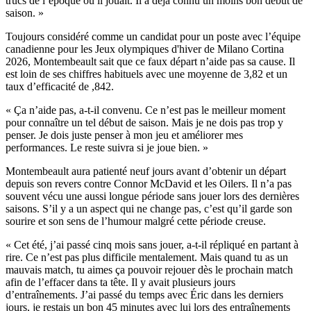
trucs de l’époque où il jouait. Il a déjà connu un moins bon début de
saison. »
Toujours considéré comme un candidat pour un poste avec l’équipe
canadienne pour les Jeux olympiques d'hiver de Milano Cortina
2026, Montembeault sait que ce faux départ n’aide pas sa cause. Il
est loin de ses chiffres habituels avec une moyenne de 3,82 et un
taux d’efficacité de ,842.
« Ça n’aide pas, a-t-il convenu. Ce n’est pas le meilleur moment
pour connaître un tel début de saison. Mais je ne dois pas trop y
penser. Je dois juste penser à mon jeu et améliorer mes
performances. Le reste suivra si je joue bien. »
Montembeault aura patienté neuf jours avant d’obtenir un départ
depuis son revers contre Connor McDavid et les Oilers. Il n’a pas
souvent vécu une aussi longue période sans jouer lors des dernières
saisons. S’il y a un aspect qui ne change pas, c’est qu’il garde son
sourire et son sens de l’humour malgré cette période creuse.
« Cet été, j’ai passé cinq mois sans jouer, a-t-il répliqué en partant à
rire. Ce n’est pas plus difficile mentalement. Mais quand tu as un
mauvais match, tu aimes ça pouvoir rejouer dès le prochain match
afin de l’effacer dans ta tête. Il y avait plusieurs jours
d’entraînements. J’ai passé du temps avec Éric dans les derniers
jours, je restais un bon 45 minutes avec lui lors des entraînements