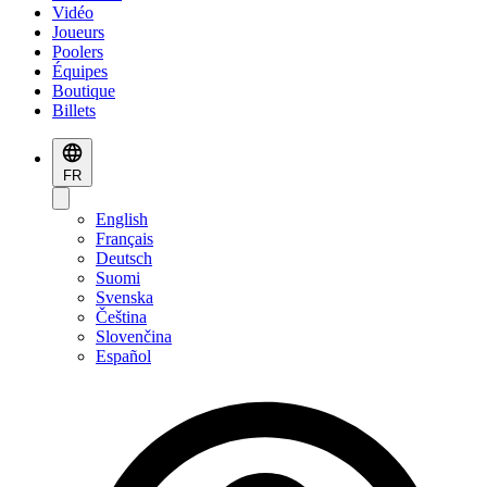
Vidéo
Joueurs
Poolers
Équipes
Boutique
Billets
FR
English
Français
Deutsch
Suomi
Svenska
Čeština
Slovenčina
Español