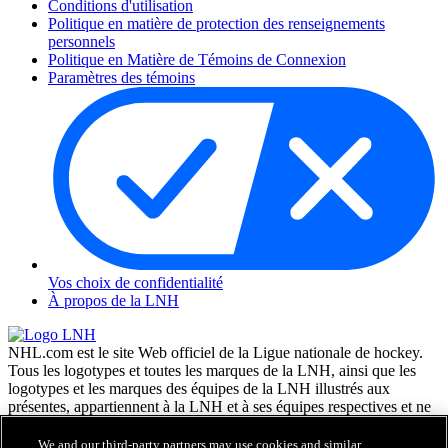
Conditions d'utilisation
Politique en matière de protection des renseignements
personnels
Politique en Matière de Témoins de Connexion
Paramètres des témoins
Vos choix de confidentialité
À propos de la LNH
NHL.com est le site Web officiel de la Ligue nationale de hockey.
Tous les logotypes et toutes les marques de la LNH, ainsi que les
logotypes et les marques des équipes de la LNH illustrés aux
présentes, appartiennent à la LNH et à ses équipes respectives et ne
peuvent être reproduits sans le consentement préalable écrit de NHL
Enterprises, L.P. © LNH 2026. Tous droits réservés. Tous les
We and our third-party partners may use cookies and similar