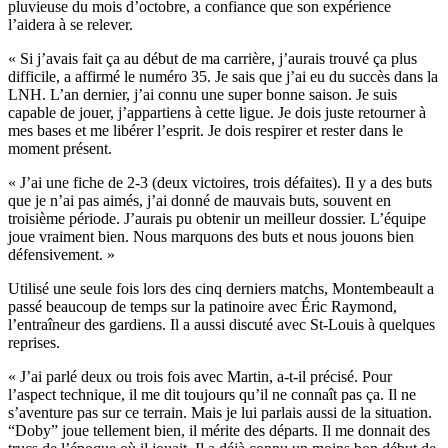
pluvieuse du mois d’octobre, a confiance que son expérience
l’aidera à se relever.
« Si j’avais fait ça au début de ma carrière, j’aurais trouvé ça plus
difficile, a affirmé le numéro 35. Je sais que j’ai eu du succès dans la
LNH. L’an dernier, j’ai connu une super bonne saison. Je suis
capable de jouer, j’appartiens à cette ligue. Je dois juste retourner à
mes bases et me libérer l’esprit. Je dois respirer et rester dans le
moment présent.
« J’ai une fiche de 2-3 (deux victoires, trois défaites). Il y a des buts
que je n’ai pas aimés, j’ai donné de mauvais buts, souvent en
troisième période. J’aurais pu obtenir un meilleur dossier. L’équipe
joue vraiment bien. Nous marquons des buts et nous jouons bien
défensivement. »
Utilisé une seule fois lors des cinq derniers matchs, Montembeault a
passé beaucoup de temps sur la patinoire avec Éric Raymond,
l’entraîneur des gardiens. Il a aussi discuté avec St-Louis à quelques
reprises.
« J’ai parlé deux ou trois fois avec Martin, a-t-il précisé. Pour
l’aspect technique, il me dit toujours qu’il ne connaît pas ça. Il ne
s’aventure pas sur ce terrain. Mais je lui parlais aussi de la situation.
“Doby” joue tellement bien, il mérite des départs. Il me donnait des