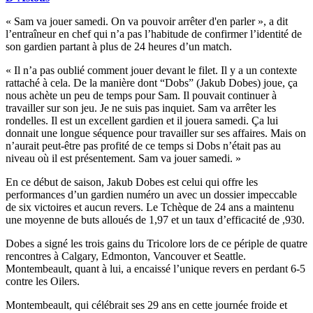
« Sam va jouer samedi. On va pouvoir arrêter d'en parler », a dit
l’entraîneur en chef qui n’a pas l’habitude de confirmer l’identité de
son gardien partant à plus de 24 heures d’un match.
« Il n’a pas oublié comment jouer devant le filet. Il y a un contexte
rattaché à cela. De la manière dont “Dobs” (Jakub Dobes) joue, ça
nous achète un peu de temps pour Sam. Il pouvait continuer à
travailler sur son jeu. Je ne suis pas inquiet. Sam va arrêter les
rondelles. Il est un excellent gardien et il jouera samedi. Ça lui
donnait une longue séquence pour travailler sur ses affaires. Mais on
n’aurait peut-être pas profité de ce temps si Dobs n’était pas au
niveau où il est présentement. Sam va jouer samedi. »
En ce début de saison, Jakub Dobes est celui qui offre les
performances d’un gardien numéro un avec un dossier impeccable
de six victoires et aucun revers. Le Tchèque de 24 ans a maintenu
une moyenne de buts alloués de 1,97 et un taux d’efficacité de ,930.
Dobes a signé les trois gains du Tricolore lors de ce périple de quatre
rencontres à Calgary, Edmonton, Vancouver et Seattle.
Montembeault, quant à lui, a encaissé l’unique revers en perdant 6-5
contre les Oilers.
Montembeault, qui célébrait ses 29 ans en cette journée froide et