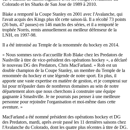
Colorado et les Sharks de San Jose de 1989 à 2010.
Blake a remporté la Coupe Stanley en 2001 avec l'Avalanche, qui
l'avait acquis des Kings plus tôt cette saison-là. Il a récolté 73 points
(26 buts, 47 passes) en 146 matchs des séries, et il a remporté le
trophée Norris, remis annuellement au meilleur défenseur de la
LNH, en 1997-98.
Il a été intronisé au Temple de la renommée du hockey en 2014.
« Nous sommes ravis d'accueillir Rob Blake chez les Predators de
Nashville à titre de vice-président des opérations hockey », a déclaré
le nouveau DG des Predators, Chris MacFarland. « Rob est un
double champion de la Coupe Stanley, un membre du Temple de la
renommée du hockey et une légende de notre sport. En plus, il
apporte une vaste expertise en matière de gestion, et je compterai sur
lui pour m'épauler dans de nombreux domaines au sein de notre
département alors que nous cherchons à construire une équipe
gagnante à Smashville. Je ne pourrais pas penser à une meilleure
personne pour rejoindre l'organisation et moi-même dans cette
aventure. »
MacFarland a été nommé président des opérations hockey et DG
des Predators, mardi, après avoir passé les 11 dernières saisons chez
l'Avalanche du Colorado, dont les quatre plus récentes à titre de DG.