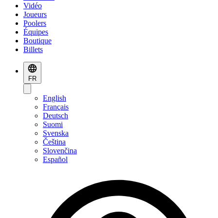
Vidéo
Joueurs
Poolers
Équipes
Boutique
Billets
FR
English
Français
Deutsch
Suomi
Svenska
Čeština
Slovenčina
Español