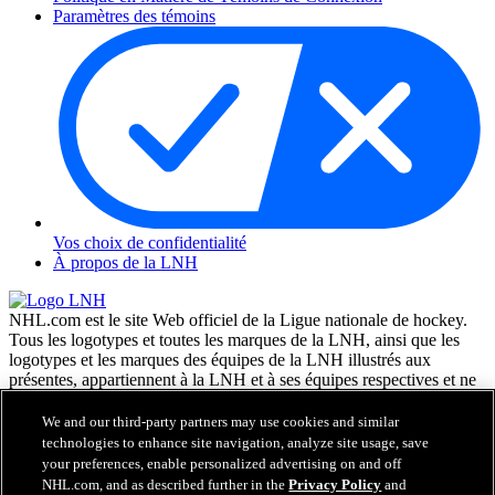
Paramètres des témoins
Vos choix de confidentialité
À propos de la LNH
NHL.com est le site Web officiel de la Ligue nationale de hockey.
Tous les logotypes et toutes les marques de la LNH, ainsi que les
logotypes et les marques des équipes de la LNH illustrés aux
présentes, appartiennent à la LNH et à ses équipes respectives et ne
peuvent être reproduits sans le consentement préalable écrit de NHL
Enterprises, L.P. © LNH 2026. Tous droits réservés. Tous les
We and our third-party partners may use cookies and similar
chandails d'équipe de la LNH personnalisés avec les noms des
technologies to enhance site navigation, analyze site usage, save
joueurs de la LNH et leurs numéros sont officiellement sous license
your preferences, enable personalized advertising on and off
de la LNH et de l'AJLNH. Le mot servant de marque Zamboni et la
NHL.com, and as described further in the
Privacy Policy
and