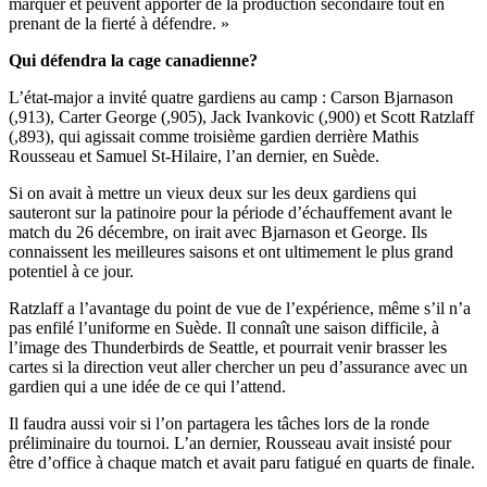
marquer et peuvent apporter de la production secondaire tout en
prenant de la fierté à défendre. »
Qui défendra la cage canadienne?
L’état-major a invité quatre gardiens au camp : Carson Bjarnason
(,913), Carter George (,905), Jack Ivankovic (,900) et Scott Ratzlaff
(,893), qui agissait comme troisième gardien derrière Mathis
Rousseau et Samuel St-Hilaire, l’an dernier, en Suède.
Si on avait à mettre un vieux deux sur les deux gardiens qui
sauteront sur la patinoire pour la période d’échauffement avant le
match du 26 décembre, on irait avec Bjarnason et George. Ils
connaissent les meilleures saisons et ont ultimement le plus grand
potentiel à ce jour.
Ratzlaff a l’avantage du point de vue de l’expérience, même s’il n’a
pas enfilé l’uniforme en Suède. Il connaît une saison difficile, à
l’image des Thunderbirds de Seattle, et pourrait venir brasser les
cartes si la direction veut aller chercher un peu d’assurance avec un
gardien qui a une idée de ce qui l’attend.
Il faudra aussi voir si l’on partagera les tâches lors de la ronde
préliminaire du tournoi. L’an dernier, Rousseau avait insisté pour
être d’office à chaque match et avait paru fatigué en quarts de finale.