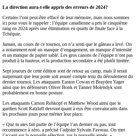
La direction aura-t-elle appris des erreurs de 2024?
Certains l’ont peut-être effacé de leur mémoire, mais nous sommes
ici pour vous le rappeler : l’équipe canadienne a pris le cinquième
rang en 2024 après une élimination en quarts de finale face à la
Tchéquie.
Jamais, au cours de ce tournoi, on n’a senti que le gâteau a levé. On
a notamment noté un manque d’engagement, un manque d’intensité
et un manque de papier sablé. Les gros canons de l’équipe n’ont pas
produit à la hauteur, et la production secondaire a été plutôt limitée.
Sept joueurs de cette édition sont de retour au camp, mais il serait
surprenant que leur poste soit assuré compte tenu du déroulement du
dernier tournoi. Les attaquants Easton Cowan et Brayden Yager
ainsi que les défenseurs Oliver Bonk et Tanner Molendyk sont
probablement en bonne posture.
Les attaquants Carson Rehkopf et Matthew Wood ainsi que le
gardien Scott Ratzlaff devront quant à eux être convaincants dans
les prochains jours pour mériter leur place.
« Que tu aies fait partie de l’équipe l’an dernier ou pas, tout
recommence à zéro, a précisé l’adjoint Sylvain Favreau. On met
l’accent sur la nouvelle sélection, sur la nouvelle année. »