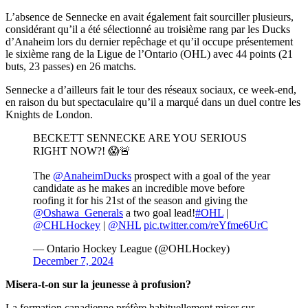
L’absence de Sennecke en avait également fait sourciller plusieurs,
considérant qu’il a été sélectionné au troisième rang par les Ducks
d’Anaheim lors du dernier repêchage et qu’il occupe présentement
le sixième rang de la Ligue de l’Ontario (OHL) avec 44 points (21
buts, 23 passes) en 26 matchs.
Sennecke a d’ailleurs fait le tour des réseaux sociaux, ce week-end,
en raison du but spectaculaire qu’il a marqué dans un duel contre les
Knights de London.
BECKETT SENNECKE ARE YOU SERIOUS
RIGHT NOW?! 😱🚨
The
@AnaheimDucks
prospect with a goal of the year
candidate as he makes an incredible move before
roofing it for his 21st of the season and giving the
@Oshawa_Generals
a two goal lead!
#OHL
|
@CHLHockey
|
@NHL
pic.twitter.com/reYfme6UrC
— Ontario Hockey League (@OHLHockey)
December 7, 2024
Misera-t-on sur la jeunesse à profusion?
La formation canadienne préfère habituellement miser sur