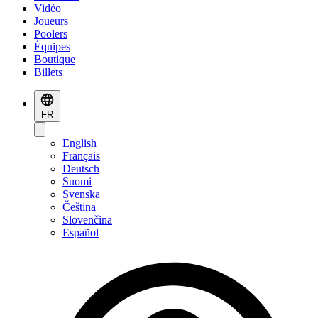
Vidéo
Joueurs
Poolers
Équipes
Boutique
Billets
FR
English
Français
Deutsch
Suomi
Svenska
Čeština
Slovenčina
Español