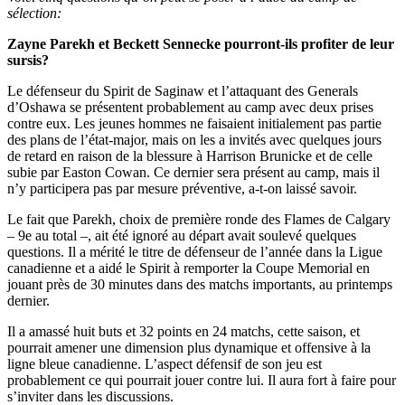
sélection:
Zayne Parekh et Beckett Sennecke pourront-ils profiter de leur
sursis?
Le défenseur du Spirit de Saginaw et l’attaquant des Generals
d’Oshawa se présentent probablement au camp avec deux prises
contre eux. Les jeunes hommes ne faisaient initialement pas partie
des plans de l’état-major, mais on les a invités avec quelques jours
de retard en raison de la blessure à Harrison Brunicke et de celle
subie par Easton Cowan. Ce dernier sera présent au camp, mais il
n’y participera pas par mesure préventive, a-t-on laissé savoir.
Le fait que Parekh, choix de première ronde des Flames de Calgary
– 9e au total –, ait été ignoré au départ avait soulevé quelques
questions. Il a mérité le titre de défenseur de l’année dans la Ligue
canadienne et a aidé le Spirit à remporter la Coupe Memorial en
jouant près de 30 minutes dans des matchs importants, au printemps
dernier.
Il a amassé huit buts et 32 points en 24 matchs, cette saison, et
pourrait amener une dimension plus dynamique et offensive à la
ligne bleue canadienne. L’aspect défensif de son jeu est
probablement ce qui pourrait jouer contre lui. Il aura fort à faire pour
s’inviter dans les discussions.