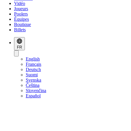
Vidéo
Joueurs
Poolers
Équipes
Boutique
Billets
FR
English
Français
Deutsch
Suomi
Svenska
Čeština
Slovenčina
Español