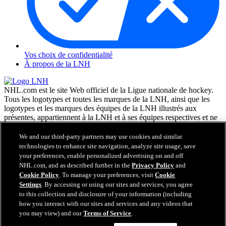
Vos choix de confidentialité
À propos de la LNH
NHL.com est le site Web officiel de la Ligue nationale de hockey.
Tous les logotypes et toutes les marques de la LNH, ainsi que les
logotypes et les marques des équipes de la LNH illustrés aux
présentes, appartiennent à la LNH et à ses équipes respectives et ne
peuvent être reproduits sans le consentement préalable écrit de NHL
Enterprises, L.P. © LNH 2026. Tous droits réservés. Tous les
We and our third-party partners may use cookies and similar
chandails d'équipe de la LNH personnalisés avec les noms des
technologies to enhance site navigation, analyze site usage, save
joueurs de la LNH et leurs numéros sont officiellement sous license
your preferences, enable personalized advertising on and off
de la LNH et de l'AJLNH. Le mot servant de marque Zamboni et la
NHL.com, and as described further in the
Privacy Policy
and
configuration de la surfaceuse Zamboni sont des marques de
Cookie Policy
. To manage your preferences, visit
Cookie
commerce déposées de Frank J. Zamboni & Co., Inc. © Frank J.
Settings
. By accessing or using our sites and services, you agree
Zamboni & Co., Inc. 2026. Tous droits réservés. Toute autre marque
to this collection and disclosure of your information (including
déposée ou tout droit d'auteur d'une tierce partie sont la propriété de
how you interact with our sites and services and any videos that
leurs auteurs respectifs. Tous droits réservés.
you may view) and our
Terms of Service
.