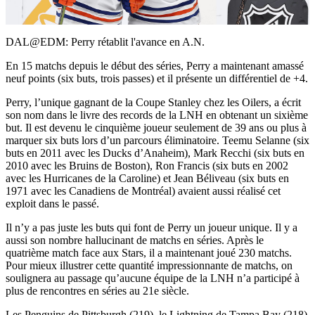
Video
DAL@EDM: Perry rétablit l'avance en A.N.
En 15 matchs depuis le début des séries, Perry a maintenant amassé
neuf points (six buts, trois passes) et il présente un différentiel de +4.
Perry, l’unique gagnant de la Coupe Stanley chez les Oilers, a écrit
son nom dans le livre des records de la LNH en obtenant un sixième
but. Il est devenu le cinquième joueur seulement de 39 ans ou plus à
marquer six buts lors d’un parcours éliminatoire. Teemu Selanne (six
buts en 2011 avec les Ducks d’Anaheim), Mark Recchi (six buts en
2010 avec les Bruins de Boston), Ron Francis (six buts en 2002
avec les Hurricanes de la Caroline) et Jean Béliveau (six buts en
1971 avec les Canadiens de Montréal) avaient aussi réalisé cet
exploit dans le passé.
Il n’y a pas juste les buts qui font de Perry un joueur unique. Il y a
aussi son nombre hallucinant de matchs en séries. Après le
quatrième match face aux Stars, il a maintenant joué 230 matchs.
Pour mieux illustrer cette quantité impressionnante de matchs, on
soulignera au passage qu’aucune équipe de la LNH n’a participé à
plus de rencontres en séries au 21e siècle.
Les Penguins de Pittsburgh (219), le Lightning de Tampa Bay (218)