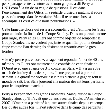
peux partager cette aventure avec mon garçon, a dit Perry à
LNH.com à la fin de sa vague de questions. Il est dans
l’environnement des Oilers. Il a regardé plusieurs matchs, il adore
passer du temps dans le vestiaire. Mais il reste une chose à
accomplir. Et c’est ce que nous pourchassons. »
Cette fameuse chose qui reste à accomplir, c’est d’éliminer les Stars
pour atteindre la finale de la Coupe Stanley. Dans un portrait encore
plus large, Perry et les Oilers ont comme objectif de remporter la
Coupe Stanley. Ils ne veulent pas juste se qualifier pour la dernière
étape comme l’an dernier, ils désirent en ressortir avec le gros
trophée.
« Je n’y pense pas encore », a sagement répondu l’ailier de 40 ans
même si les Oilers ont maintenant le contrôle de cette finale de
l’Ouest avec une avance de 3-1 contre les Stars. « Il y a un autre
match de hockey dans deux jours. Je me préparerai à partir de
demain. La quatrième victoire est la plus difficile à gagner, tout le
monde le sait. Les Stars joueront à la maison devant leurs partisans
pour le cinquième match. »
Perry a l’expérience des grands moments. Vainqueur de la Coupe
Stanley alors qu’il n’avait que 22 ans avec les Ducks d’Anaheim en
2007, l’Ontarien a participé à quatre autres finales depuis ce temps.
Les quatre autres fois, il s’est retrouvé dans le camp des perdants :