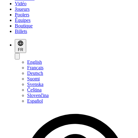
Vidéo
Joueurs
Poolers
Équipes
Boutique
Billets
FR
English
Français
Deutsch
Suomi
Svenska
Čeština
Slovenčina
Español