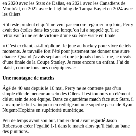
en 2020 avec les Stars de Dallas, en 2021 avec les Canadiens de
Montréal, en 2022 avec le Lightning de Tampa Bay et en 2024 avec
les Oilers.
S’il reste prudent et qu’il ne veut pas encore regarder trop loin, Perry
avait des étoiles dans les yeux lorsqu’on lui a rappelé qu’il se
retrouvait à une seule victoire d’une sixième visite en finale.
« C’est excitant, a-t-il répliqué. Je joue au hockey pour vivre de tels
moments. Je travaille fort l’été pour justement me donner une autre
chance. Quand j’avais sept ans et que je jouais dans la rue, je rêvais
d’une finale de la Coupe Stanley. Je reste encore un enfant. J’ai du
plaisir, comme tous mes coéquipiers. »
Une montagne de matchs
Âgé de 40 ans depuis le 16 mai, Perry ne se contente pas d’un
simple rôle de meneur au sein des Oilers. Il est toujours un élément
clé au sein de son équipe. Dans ce quatrième match face aux Stars, il
a marqué le but vainqueur en redirigeant une superbe passe de Ryan
Nugent-Hopkins en supériorité numérique.
Peu de temps avant son but, l’ailier droit avait regardé Jason
Robertson créer l’égalité 1-1 dans le match alors qu’il était au banc
des punitions.