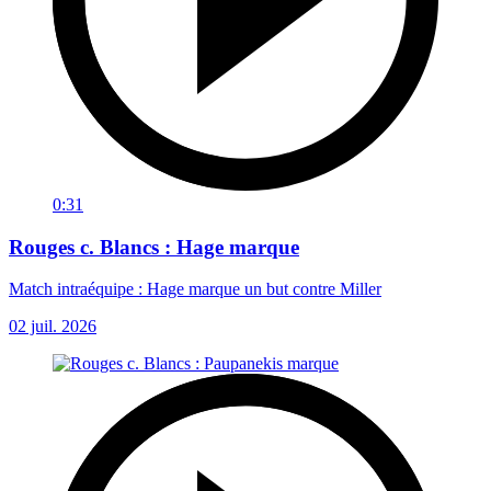
0:31
Rouges c. Blancs : Hage marque
Match intraéquipe : Hage marque un but contre Miller
02 juil. 2026