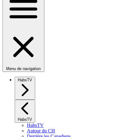
Menu de navigation
HabsTV
HabsTV
HabsTV
Autour du CH
Derrière les Canadiens