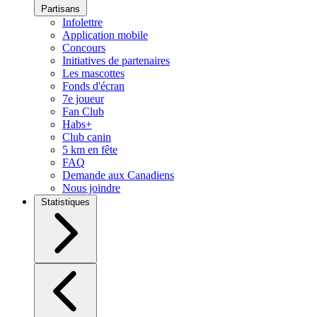
Partisans
Infolettre
Application mobile
Concours
Initiatives de partenaires
Les mascottes
Fonds d'écran
7e joueur
Fan Club
Habs+
Club canin
5 km en fête
FAQ
Demande aux Canadiens
Nous joindre
Statistiques