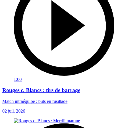
1:00
Rouges c. Blancs : tirs de barrage
Match intraéquipe : buts en fusillade
02 juil. 2026