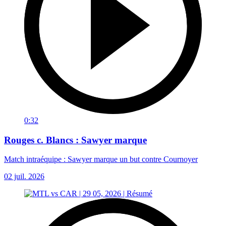
0:32
Rouges c. Blancs : Sawyer marque
Match intraéquipe : Sawyer marque un but contre Cournoyer
02 juil. 2026