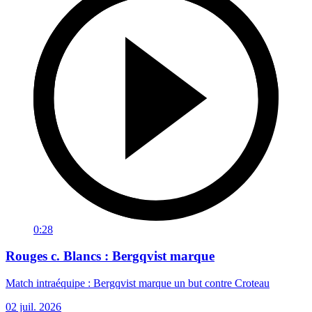
0:28
Rouges c. Blancs : Bergqvist marque
Match intraéquipe : Bergqvist marque un but contre Croteau
02 juil. 2026