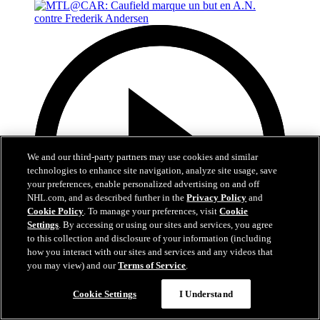
We and our third-party partners may use cookies and similar
technologies to enhance site navigation, analyze site usage, save
your preferences, enable personalized advertising on and off
NHL.com, and as described further in the
Privacy Policy
and
Cookie Policy
. To manage your preferences, visit
Cookie
Settings
. By accessing or using our sites and services, you agree
to this collection and disclosure of your information (including
how you interact with our sites and services and any videos that
you may view) and our
Terms of Service
.
0:48
Cookie Settings
I Understand
MTL@CAR: Caufield marque un but en A.N.