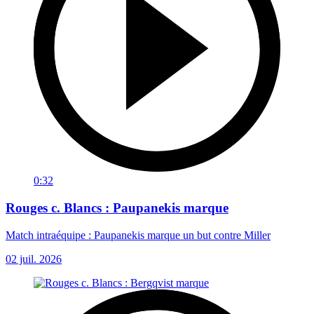
0:32
Rouges c. Blancs : Paupanekis marque
Match intraéquipe : Paupanekis marque un but contre Miller
02 juil. 2026