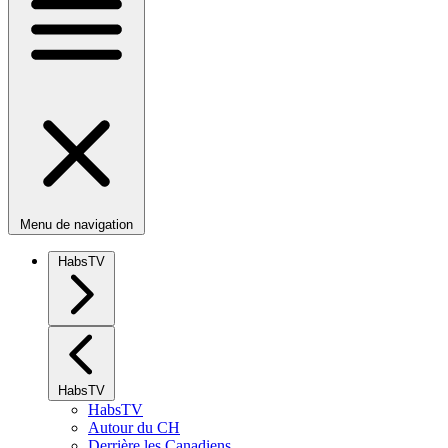
Menu de navigation
HabsTV
HabsTV
HabsTV
Autour du CH
Derrière les Canadiens