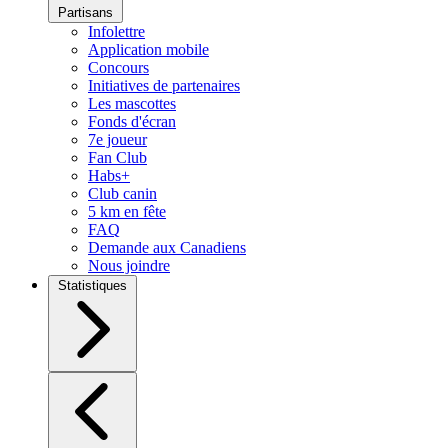
Partisans
Infolettre
Application mobile
Concours
Initiatives de partenaires
Les mascottes
Fonds d'écran
7e joueur
Fan Club
Habs+
Club canin
5 km en fête
FAQ
Demande aux Canadiens
Nous joindre
Statistiques