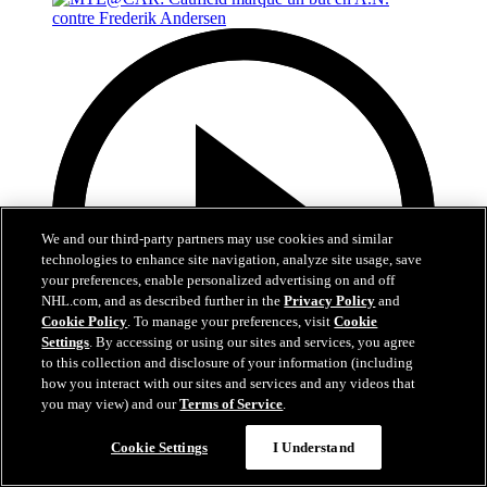
We and our third-party partners may use cookies and similar
technologies to enhance site navigation, analyze site usage, save
your preferences, enable personalized advertising on and off
NHL.com, and as described further in the
Privacy Policy
and
Cookie Policy
. To manage your preferences, visit
Cookie
Settings
. By accessing or using our sites and services, you agree
to this collection and disclosure of your information (including
how you interact with our sites and services and any videos that
you may view) and our
Terms of Service
.
0:48
Cookie Settings
I Understand
MTL@CAR: Caufield marque un but en A.N.