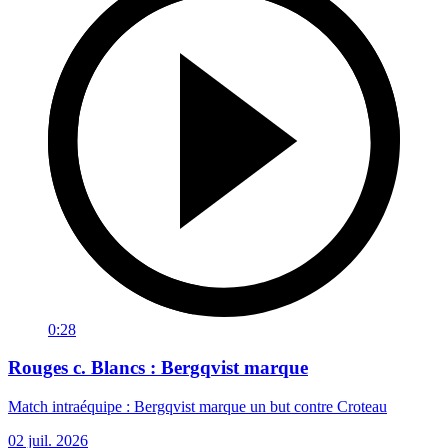
0:28
Rouges c. Blancs : Bergqvist marque
Match intraéquipe : Bergqvist marque un but contre Croteau
02 juil. 2026