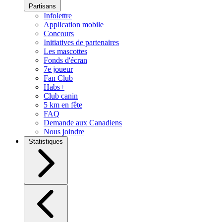
Partisans
Infolettre
Application mobile
Concours
Initiatives de partenaires
Les mascottes
Fonds d'écran
7e joueur
Fan Club
Habs+
Club canin
5 km en fête
FAQ
Demande aux Canadiens
Nous joindre
Statistiques