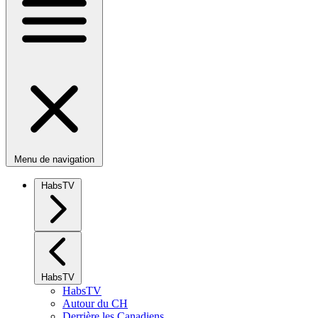
Menu de navigation
HabsTV
HabsTV
HabsTV
Autour du CH
Derrière les Canadiens