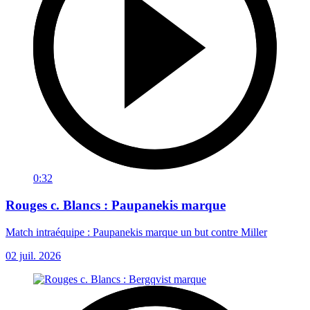
0:32
Rouges c. Blancs : Paupanekis marque
Match intraéquipe : Paupanekis marque un but contre Miller
02 juil. 2026