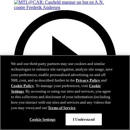
We and our third-party partners may use cookies and similar
technologies to enhance site navigation, analyze site usage, save
your preferences, enable personalized advertising on and off
NHL.com, and as described further in the
Privacy Policy
and
Cookie Policy
. To manage your preferences, visit
Cookie
Settings
. By accessing or using our sites and services, you agree
to this collection and disclosure of your information (including
how you interact with our sites and services and any videos that
you may view) and our
Terms of Service
.
0:48
Cookie Settings
I Understand
MTL@CAR: Caufield marque un but en A.N.