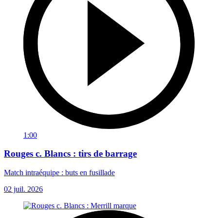
1:00
Rouges c. Blancs : tirs de barrage
Match intraéquipe : buts en fusillade
02 juil. 2026