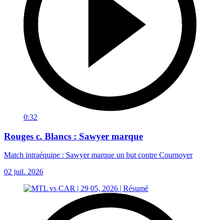
0:32
Rouges c. Blancs : Sawyer marque
Match intraéquipe : Sawyer marque un but contre Cournoyer
02 juil. 2026