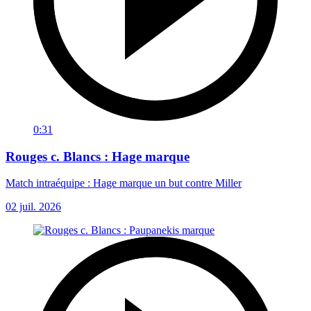
0:31
Rouges c. Blancs : Hage marque
Match intraéquipe : Hage marque un but contre Miller
02 juil. 2026