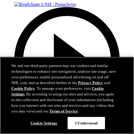
We and our third-party partners may use cookies and similar
technologies to enhance site navigation, analyze site usage, save
your preferences, enable personalized advertising on and off
NHL.com, and as described further in the
Privacy Policy
and
Cookie Policy
. To manage your preferences, visit
Cookie
Settings
. By accessing or using our sites and services, you agree
to this collection and disclosure of your information (including
how you interact with our sites and services and any videos that
you may view) and our
Terms of Service
.
9:51
Cookie Settings
I Understand
Repêchage LNH : Pugachyov