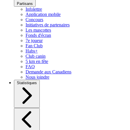
Partisans
Infolettre
Application mobile
Concours
Initiatives de partenaires
Les mascottes
Fonds d'écran
7e joueur
Fan Club
Habs+
Club canin
5 km en fête
FAQ
Demande aux Canadiens
Nous joindre
Statistiques