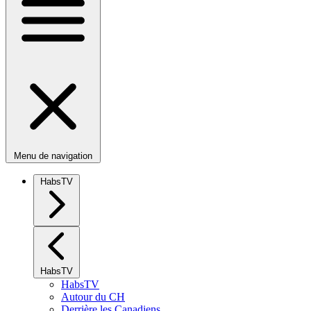
Menu de navigation
HabsTV
HabsTV
HabsTV
Autour du CH
Derrière les Canadiens