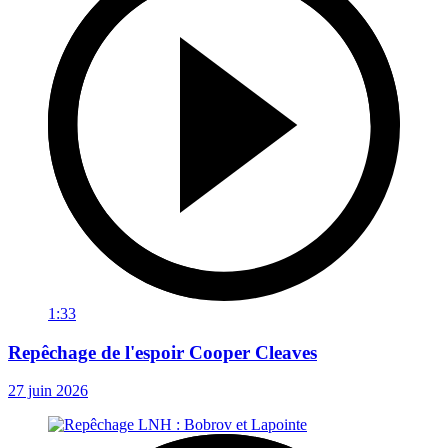
1:33
Repêchage de l'espoir Cooper Cleaves
27 juin 2026