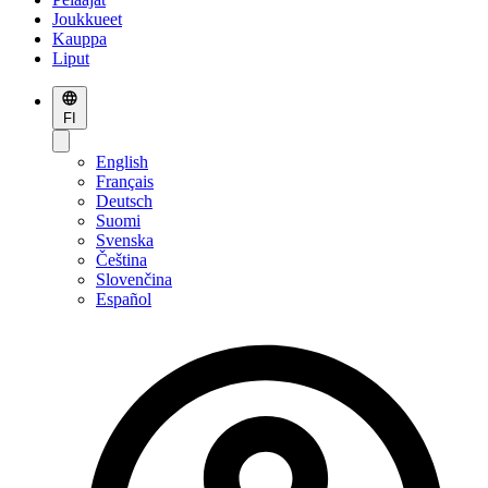
Joukkueet
Kauppa
Liput
FI
English
Français
Deutsch
Suomi
Svenska
Čeština
Slovenčina
Español