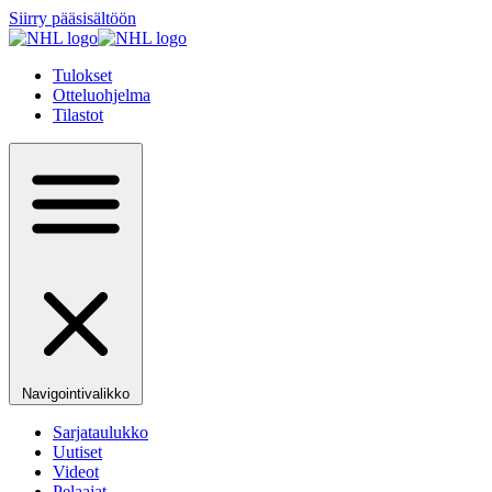
Siirry pääsisältöön
Tulokset
Otteluohjelma
Tilastot
Navigointivalikko
Sarjataulukko
Uutiset
Videot
Pelaajat