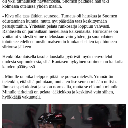
oli yksi turnauksen näyttämöistä. Suomen paidassa hän teki
kolmessa ottelussa yhden maalin.
- Kiva olla taas jätkien seurassa. Turnaus oli hauskaa ja Suomen
edustaminen kunnia, mutta nyt päästään taas keskittymään
perusjuttuihin. Yritetään pelata runkosarja loppuun vahvasti.
Rantasella on parhaillaan meneillään kaikenlaista. Hurricanes on
voittanut viidestä viime ottelustaan vain yhden, ja suomalainen
totuttelee edelleen uusiin maisemiin kuukausi sitten tapahtuneen
siirtonsa jälkeen.
Henkilökohtaisella tasolla taustalla pyörivät myös neuvottelut
uudesta sopimuksesta, sillä Rantasen nykyinen sopimus on katkolla
kauden päättyessä.
- Minulle on aika helppoa pitää ne poissa mielestä. Ymmärrän
tietenkin, että siitä puhutaan, mutta en itse seuraa mitään uutisia.
Ihmiset spekuloivat ja se on normaalia, mutta se ei kuulu minulle.
Minulle tärkeintä on pelata jääkiekkoa ja keskittyä vain siihen,
hyökkääjä vakuutteli.