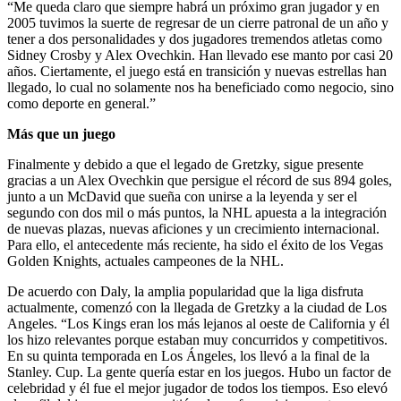
“Me queda claro que siempre habrá un próximo gran jugador y en
2005 tuvimos la suerte de regresar de un cierre patronal de un año y
tener a dos personalidades y dos jugadores tremendos atletas como
Sidney Crosby y Alex Ovechkin. Han llevado ese manto por casi 20
años. Ciertamente, el juego está en transición y nuevas estrellas han
llegado, lo cual no solamente nos ha beneficiado como negocio, sino
como deporte en general.”
Más que un juego
Finalmente y debido a que el legado de Gretzky, sigue presente
gracias a un Alex Ovechkin que persigue el récord de sus 894 goles,
junto a un McDavid que sueña con unirse a la leyenda y ser el
segundo con dos mil o más puntos, la NHL apuesta a la integración
de nuevas plazas, nuevas aficiones y un crecimiento internacional.
Para ello, el antecedente más reciente, ha sido el éxito de los Vegas
Golden Knights, actuales campeones de la NHL.
De acuerdo con Daly, la amplia popularidad que la liga disfruta
actualmente, comenzó con la llegada de Gretzky a la ciudad de Los
Angeles. “Los Kings eran los más lejanos al oeste de California y él
los hizo relevantes porque estaban muy concurridos y competitivos.
En su quinta temporada en Los Ángeles, los llevó a la final de la
Stanley. Cup. La gente quería estar en los juegos. Hubo un factor de
celebridad y él fue el mejor jugador de todos los tiempos. Eso elevó