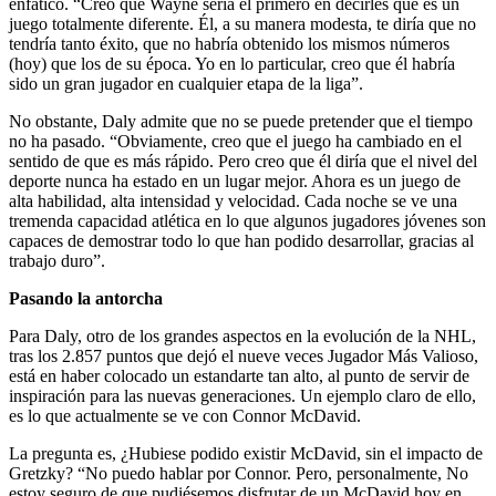
enfático. “Creo que Wayne sería el primero en decirles que es un
juego totalmente diferente. Él, a su manera modesta, te diría que no
tendría tanto éxito, que no habría obtenido los mismos números
(hoy) que los de su época. Yo en lo particular, creo que él habría
sido un gran jugador en cualquier etapa de la liga”.
No obstante, Daly admite que no se puede pretender que el tiempo
no ha pasado. “Obviamente, creo que el juego ha cambiado en el
sentido de que es más rápido. Pero creo que él diría que el nivel del
deporte nunca ha estado en un lugar mejor. Ahora es un juego de
alta habilidad, alta intensidad y velocidad. Cada noche se ve una
tremenda capacidad atlética en lo que algunos jugadores jóvenes son
capaces de demostrar todo lo que han podido desarrollar, gracias al
trabajo duro”.
Pasando la antorcha
Para Daly, otro de los grandes aspectos en la evolución de la NHL,
tras los 2.857 puntos que dejó el nueve veces Jugador Más Valioso,
está en haber colocado un estandarte tan alto, al punto de servir de
inspiración para las nuevas generaciones. Un ejemplo claro de ello,
es lo que actualmente se ve con Connor McDavid.
La pregunta es, ¿Hubiese podido existir McDavid, sin el impacto de
Gretzky? “No puedo hablar por Connor. Pero, personalmente, No
estoy seguro de que pudiésemos disfrutar de un McDavid hoy en