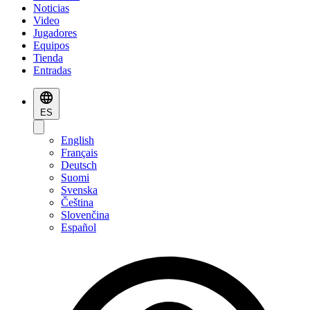
Noticias
Video
Jugadores
Equipos
Tienda
Entradas
ES
English
Français
Deutsch
Suomi
Svenska
Čeština
Slovenčina
Español