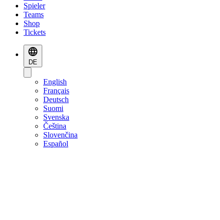
Spieler
Teams
Shop
Tickets
DE
English
Français
Deutsch
Suomi
Svenska
Čeština
Slovenčina
Español