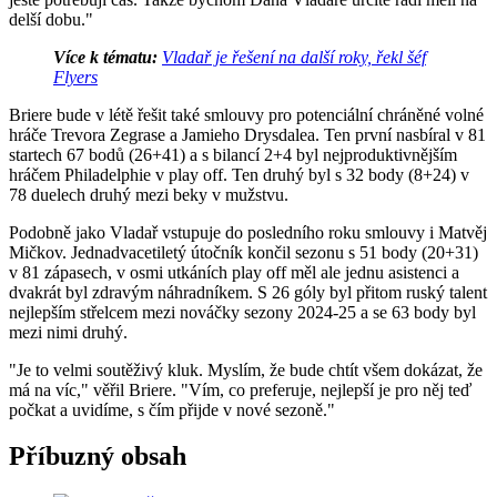
delší dobu."
Více k tématu:
Vladař je řešení na další roky, řekl šéf
Flyers
Briere bude v létě řešit také smlouvy pro potenciální chráněné volné
hráče Trevora Zegrase a Jamieho Drysdalea. Ten první nasbíral v 81
startech 67 bodů (26+41) a s bilancí 2+4 byl nejproduktivnějším
hráčem Philadelphie v play off. Ten druhý byl s 32 body (8+24) v
78 duelech druhý mezi beky v mužstvu.
Podobně jako Vladař vstupuje do posledního roku smlouvy i Matvěj
Mičkov. Jednadvacetiletý útočník končil sezonu s 51 body (20+31)
v 81 zápasech, v osmi utkáních play off měl ale jednu asistenci a
dvakrát byl zdravým náhradníkem. S 26 góly byl přitom ruský talent
nejlepším střelcem mezi nováčky sezony 2024-25 a se 63 body byl
mezi nimi druhý.
"Je to velmi soutěživý kluk. Myslím, že bude chtít všem dokázat, že
má na víc," věřil Briere. "Vím, co preferuje, nejlepší je pro něj teď
počkat a uvidíme, s čím přijde v nové sezoně."
Příbuzný obsah