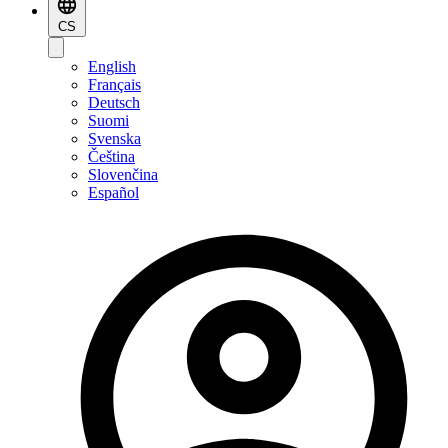
CS
English
Français
Deutsch
Suomi
Svenska
Čeština
Slovenčina
Español