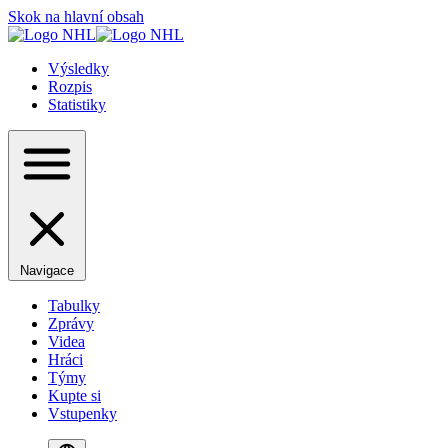
Skok na hlavní obsah
Výsledky
Rozpis
Statistiky
Navigace
Tabulky
Zprávy
Videa
Hráci
Týmy
Kupte si
Vstupenky