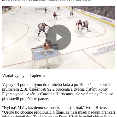
Play
Video
Vladař vychytal Lapierrea
V play off pomohl týmu do druhého kola a po 10 utkáních končil s
průměrem 2,18, úspěšností 92,2 procenta a dvěma čistými konty.
Flyers vypadli v sérii s Carolina Hurricanes, ale ve Stanley Cupu se
představili po pětileté pauze.
"Byl náš MVP, každému se muselo líbit, jak hrál," tvrdil Briere.
"Určitě ho chceme prodloužit. Cítíme, že naši mladí nadějní brankáři
ještě potřebují čas. Takže bychom Dana Vladaře určitě rádi měli na