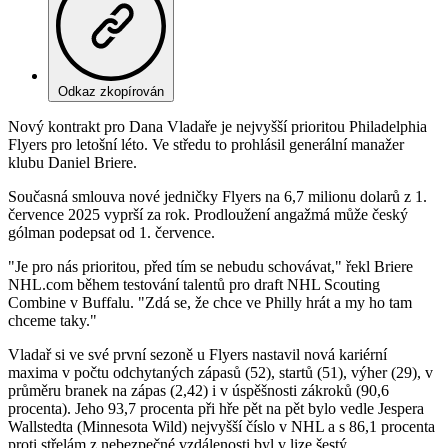
Odkaz zkopírován
Nový kontrakt pro Dana Vladaře je nejvyšší prioritou Philadelphia
Flyers pro letošní léto. Ve středu to prohlásil generální manažer
klubu Daniel Briere.
Současná smlouva nové jedničky Flyers na 6,7 milionu dolarů z 1.
července 2025 vyprší za rok. Prodloužení angažmá může český
gólman podepsat od 1. července.
"Je pro nás prioritou, před tím se nebudu schovávat," řekl Briere
NHL.com během testování talentů pro draft NHL Scouting
Combine v Buffalu. "Zdá se, že chce ve Philly hrát a my ho tam
chceme taky."
Vladař si ve své první sezoně u Flyers nastavil nová kariérní
maxima v počtu odchytaných zápasů (52), startů (51), výher (29), v
průměru branek na zápas (2,42) i v úspěšnosti zákroků (90,6
procenta). Jeho 93,7 procenta při hře pět na pět bylo vedle Jespera
Wallstedta (Minnesota Wild) nejvyšší číslo v NHL a s 86,1 procenta
proti střelám z nebezpečné vzdálenosti byl v lize šestý.