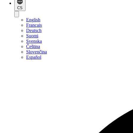
CS
English
Français
Deutsch
Suomi
Svenska
Čeština
Slovenčina
Español