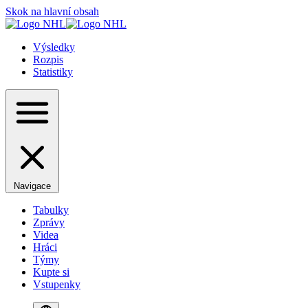
Skok na hlavní obsah
Výsledky
Rozpis
Statistiky
Navigace
Tabulky
Zprávy
Videa
Hráci
Týmy
Kupte si
Vstupenky