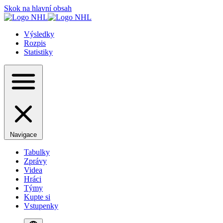
Skok na hlavní obsah
Výsledky
Rozpis
Statistiky
Navigace
Tabulky
Zprávy
Videa
Hráci
Týmy
Kupte si
Vstupenky