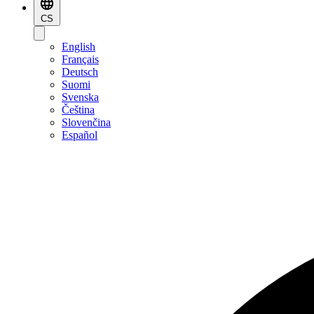
CS
English
Français
Deutsch
Suomi
Svenska
Čeština
Slovenčina
Español