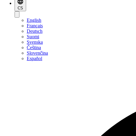
CS
English
Français
Deutsch
Suomi
Svenska
Čeština
Slovenčina
Español