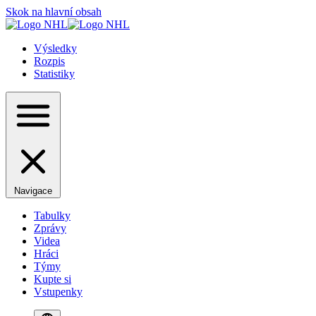
Skok na hlavní obsah
Výsledky
Rozpis
Statistiky
Navigace
Tabulky
Zprávy
Videa
Hráci
Týmy
Kupte si
Vstupenky