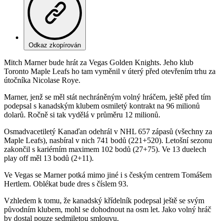
Odkaz zkopírován
Mitch Marner bude hrát za Vegas Golden Knights. Jeho klub
Toronto Maple Leafs ho tam vyměnil v úterý před otevřením trhu za
útočníka Nicolase Roye.
Marner, jenž se měl stát nechráněným volný hráčem, ještě před tím
podepsal s kanadským klubem osmiletý kontrakt na 96 milionů
dolarů. Ročně si tak vydělá v průměru 12 milionů.
Osmadvacetiletý Kanaďan odehrál v NHL 657 zápasů (všechny za
Maple Leafs), nasbíral v nich 741 bodů (221+520). Letošní sezonu
zakončil s kariérním maximem 102 bodů (27+75). Ve 13 duelech
play off měl 13 bodů (2+11).
Ve Vegas se Marner potká mimo jiné i s českým centrem Tomášem
Hertlem. Oblékat bude dres s číslem 93.
Vzhledem k tomu, že kanadský křídelník podepsal ještě se svým
původním klubem, mohl se dohodnout na osm let. Jako volný hráč
by dostal pouze sedmiletou smlouvu.