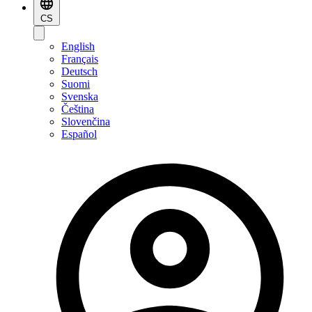
CS
English
Français
Deutsch
Suomi
Svenska
Čeština
Slovenčina
Español