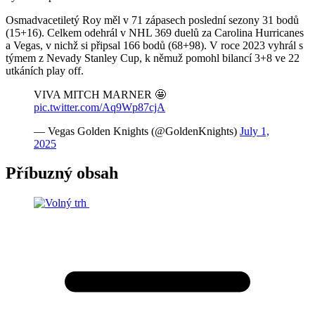
Osmadvacetiletý Roy měl v 71 zápasech poslední sezony 31 bodů
(15+16). Celkem odehrál v NHL 369 duelů za Carolina Hurricanes
a Vegas, v nichž si připsal 166 bodů (68+98). V roce 2023 vyhrál s
týmem z Nevady Stanley Cup, k němuž pomohl bilancí 3+8 ve 22
utkáních play off.
VIVA MITCH MARNER 🤩
pic.twitter.com/Aq9Wp87cjA
— Vegas Golden Knights (@GoldenKnights)
July 1,
2025
Příbuzný obsah