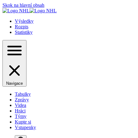
Skok na hlavní obsah
Výsledky
Rozpis
Statistiky
Navigace
Tabulky
Zprávy
Videa
Hráci
Týmy
Kupte si
Vstupenky