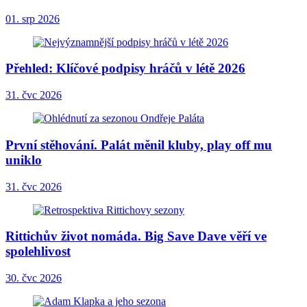
01. srp 2026
Přehled: Klíčové podpisy hráčů v létě 2026
31. čvc 2026
První stěhování. Palát měnil kluby, play off mu
uniklo
31. čvc 2026
Rittichův život nomáda. Big Save Dave věří ve
spolehlivost
30. čvc 2026