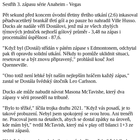
Video
Sestřih 3. zápasu série Anaheim - Vegas
Pět sekund před koncem úvodní třetiny třetího utkání (2:6) inkasoval
pětadvacetiletý brankář třetí gól a po pauze ho nahradil Ville Husso.
Ducks ale nadále věří Dostálovi, jenž má ze všech zbylých
týmových jedniček nejhorší gólový průměr - 3,48 na zápas i
procentuální úspěšnost - 87,6.
"Když byl (Dostál) střídán v pátém zápase s Edmontonem, odchytal
pak tři opravdu solidní utkání. Někdy to pomůže uklidnit situaci,
resetovat se a být znovu připravený," prohlásil kouč Joel
Quenneville.
"Ono totiž není lehké být naším nejlepším hráčem každý zápas,"
zastal se Dostála švédský útočník Leo Carlsson.
Ducks ale může nabudit návrat Masona McTavishe, který dva
zápasy v sérii proseděl na tribuně.
"Bylo to těžké," líčila trojka draftu 2021. "Když vás posadí, je to
takové probuzení. Nebyl jsem spokojený se svou hrou. Ani trenéři
ne. Pracoval jsem na detailech, abych se dostal zpátky na úroveň,
kde mám být," tvrdil McTavish, který má v play off bilanci 1+3 ze
sedmi zápasů.