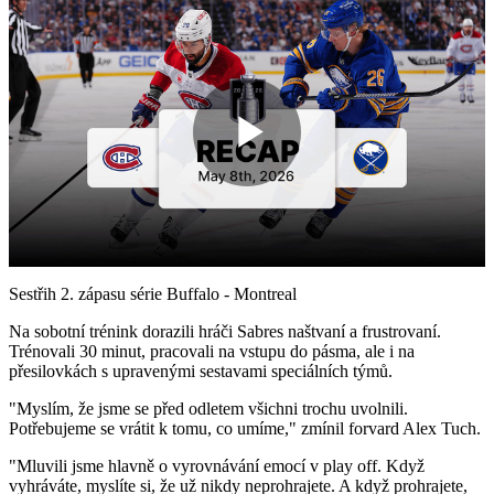
Play
Video
Sestřih 2. zápasu série Buffalo - Montreal
Na sobotní trénink dorazili hráči Sabres naštvaní a frustrovaní.
Trénovali 30 minut, pracovali na vstupu do pásma, ale i na
přesilovkách s upravenými sestavami speciálních týmů.
"Myslím, že jsme se před odletem všichni trochu uvolnili.
Potřebujeme se vrátit k tomu, co umíme," zmínil forvard Alex Tuch.
"Mluvili jsme hlavně o vyrovnávání emocí v play off. Když
vyhráváte, myslíte si, že už nikdy neprohrajete. A když prohrajete,