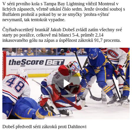
V sérii prvního kola s Tampa Bay Lightning vítězil Montreal v
lichých zápasech, včetně utkání číslo sedm. Jenže úvodní souboj s
Buffalem prohrál a pokud by se ze smyčky 'prohra-výhra'
nevymanil, tak tentokrát vypadne.
Čtyřiadvacetiletý brankář Jakub Dobeš zvládl zatím všechny své
starty po porážce, celkově má bilanci 5-4, průměr 2,14
inkasovaného gólu na zápas a úspěšnost zákroků 91,7 procenta.
Play
Video
Dobeš předvedl sérii zákroků proti Dahlinovi