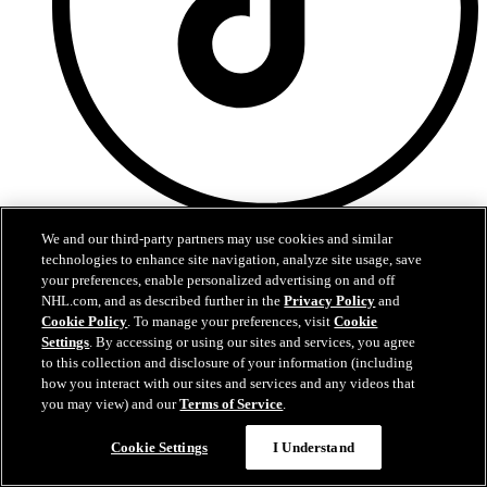
TikTok
We and our third-party partners may use cookies and similar
technologies to enhance site navigation, analyze site usage, save
Podmínky poskytování služeb
your preferences, enable personalized advertising on and off
Zásady Ochrany Osobních Údajů
NHL.com, and as described further in the
Privacy Policy
and
Zásady Používání Souborů Cookie
Cookie Policy
. To manage your preferences, visit
Cookie
Nastavení cookies
Settings
. By accessing or using our sites and services, you agree
to this collection and disclosure of your information (including
how you interact with our sites and services and any videos that
you may view) and our
Terms of Service
.
Cookie Settings
I Understand