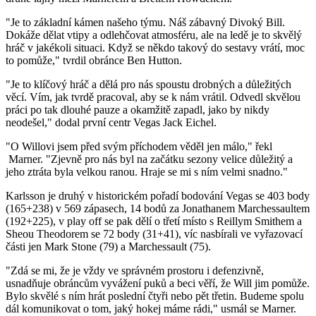
"Je to základní kámen našeho týmu. Náš zábavný Divoký Bill.
Dokáže dělat vtipy a odlehčovat atmosféru, ale na ledě je to skvělý
hráč v jakékoli situaci. Když se někdo takový do sestavy vrátí, moc
to pomůže," tvrdil obránce Ben Hutton.
"Je to klíčový hráč a dělá pro nás spoustu drobných a důležitých
věcí. Vím, jak tvrdě pracoval, aby se k nám vrátil. Odvedl skvělou
práci po tak dlouhé pauze a okamžitě zapadl, jako by nikdy
neodešel," dodal první centr Vegas Jack Eichel.
"O Willovi jsem před svým příchodem věděl jen málo," řekl
Marner. "Zjevně pro nás byl na začátku sezony velice důležitý a
jeho ztráta byla velkou ranou. Hraje se mi s ním velmi snadno."
Karlsson je druhý v historickém pořadí bodování Vegas se 403 body
(165+238) v 569 zápasech, 14 bodů za Jonathanem Marchessaultem
(192+225), v play off se pak dělí o třetí místo s Reillym Smithem a
Sheou Theodorem se 72 body (31+41), víc nasbírali ve vyřazovací
části jen Mark Stone (79) a Marchessault (75).
"Zdá se mi, že je vždy ve správném prostoru i defenzivně,
usnadňuje obráncům vyvážení puků a beci věří, že Will jim pomůže.
Bylo skvělé s ním hrát poslední čtyři nebo pět třetin. Budeme spolu
dál komunikovat o tom, jaký hokej máme rádi," usmál se Marner.