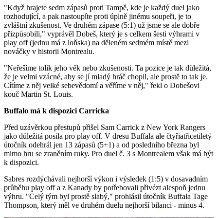
"Když hrajete sedm zápasů proti Tampě, kde je každý duel jako
rozhodující, a pak nastoupíte proti úplně jinému soupeři, je to
zvláštní zkušenost. Ve druhém zápase (5:1) už jsme se ale dobře
přizpůsobili," vyprávěl Dobeš, který je s celkem šesti výhrami v
play off (jednu má z loňska) na děleném sedmém místě mezi
nováčky v historii Montrealu.
"Neřešíme tolik jeho věk nebo zkušenosti. Ta pozice je tak důležitá,
že je velmi vzácné, aby se jí mladý hráč chopil, ale prostě to tak je.
Cítíme z něj velké sebevědomí a věříme v něj," řekl o Dobešovi
kouč Martin St. Louis.
Buffalo má k dispozici Carricka
Před uzávěrkou přestupů přišel Sam Carrick z New York Rangers
jako důležitá posila pro play off. V dresu Buffala ale čtyřiatřicetiletý
útočník odehrál jen 13 zápasů (5+1) a od posledního března byl
mimo hru se zraněním ruky. Pro duel č. 3 s Montrealem však má být
k dispozici.
Sabres rozdýchávali nejhorší výkon i výsledek (1:5) v dosavadním
průběhu play off a z Kanady by potřebovali přivézt alespoň jednu
výhru. "Celý tým byl prostě slabý," prohlásil útočník Buffala Tage
Thompson, který měl ve druhém duelu nejhorší bilanci - minus 4.