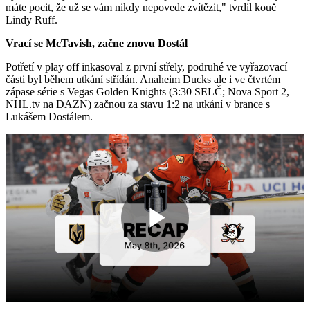
máte pocit, že už se vám nikdy nepovede zvítězit," tvrdil kouč
Lindy Ruff.
Vrací se McTavish, začne znovu Dostál
Potřetí v play off inkasoval z první střely, podruhé ve vyřazovací
části byl během utkání střídán. Anaheim Ducks ale i ve čtvrtém
zápase série s Vegas Golden Knights (3:30 SELČ; Nova Sport 2,
NHL.tv na DAZN) začnou za stavu 1:2 na utkání v brance s
Lukášem Dostálem.
Play