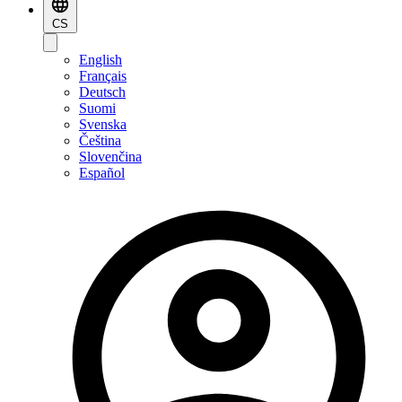
CS
English
Français
Deutsch
Suomi
Svenska
Čeština
Slovenčina
Español