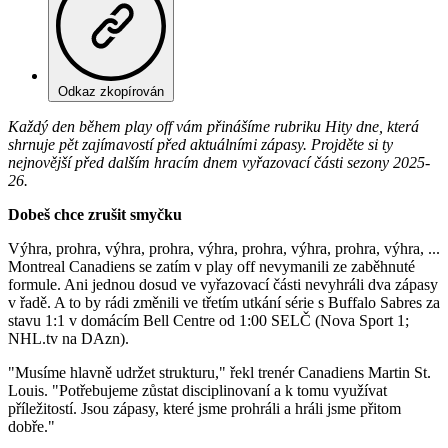
Odkaz zkopírován
Každý den během play off vám přinášíme rubriku Hity dne, která
shrnuje pět zajímavostí před aktuálními zápasy. Projděte si ty
nejnovější před dalším hracím dnem vyřazovací části sezony 2025-
26.
Dobeš chce zrušit smyčku
Výhra, prohra, výhra, prohra, výhra, prohra, výhra, prohra, výhra, ...
Montreal Canadiens se zatím v play off nevymanili ze zaběhnuté
formule. Ani jednou dosud ve vyřazovací části nevyhráli dva zápasy
v řadě. A to by rádi změnili ve třetím utkání série s Buffalo Sabres za
stavu 1:1 v domácím Bell Centre od 1:00 SELČ (Nova Sport 1;
NHL.tv na DAzn).
"Musíme hlavně udržet strukturu," řekl trenér Canadiens Martin St.
Louis. "Potřebujeme zůstat disciplinovaní a k tomu využívat
příležitostí. Jsou zápasy, které jsme prohráli a hráli jsme přitom
dobře."