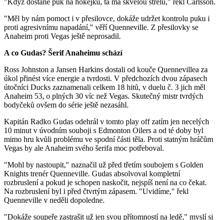
"Když dostane puk na hokejku, ta má skvělou střelu," řekl Carlsson.
"Měl by nám pomoct i v přesilovce, dokáže udržet kontrolu puku i
proti agresivnímu napadání," věří Quenneville. Z přesilovky se
Anaheim proti Vegas ještě neprosadil.
A co Gudas? Šerif Anaheimu schází
Ross Johnston a Jansen Harkins dostali od kouče Quennevillea za
úkol přinést více energie a tvrdosti. V předchozích dvou zápasech
útočníci Ducks zaznamenali celkem 18 hitů, v duelu č. 3 jich měl
Anaheim 53, o plných 30 víc než Vegas. Skutečný mistr tvrdých
bodyčeků ovšem do série ještě nezasáhl.
Kapitán Radko Gudas odehrál v tomto play off zatím jen necelých
10 minut v úvodním souboji s Edmonton Oilers a od té doby byl
mimo hru kvůli problému ve spodní části těla. Proti statným hráčům
Vegas by ale Anaheim svého šerifa moc potřeboval.
"Mohl by nastoupit," naznačil už před třetím soubojem s Golden
Knights trenér Quenneville. Gudas absolvoval kompletní
rozbruslení a pokud je schopen naskočit, nejspíš není na co čekat.
Na rozbruslení byl i před čtvrtým zápasem. "Uvidíme," řekl
Quenneville v neděli dopoledne.
"Dokáže soupeře zastrašit už jen svou přítomností na ledě," myslí si