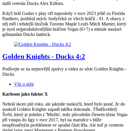
další veterán Ducks Alex Killorn.
Když hrál Gudas v play off naposledy v roce 2023 ještě za Florida
Panthers, posbíral nejvíc bodyčeků ze všech hráčů - 91. A obavy z
něj měl i tehdejší útočník Toronto Maple Leafs Mitch Marner, který
je nyní nejproduktivnějším hráčem Vegas (6+7) a minule nasázel
gólmanům Ducks hattrick.
Golden Knights - Ducks 4:2
Podívejte se na nejnovější zprávy a videa ze série Golden Knights -
Ducks
Vše o sérii
Karlsson jako faktor X
Nehrál skoro půl roku, ale jakmile naskočil, hned bylo jasné, že do
soukolí Golden Knights zapadl takřka dokonale. Třiatřicetiletý
Švéd, který je jedním z 'Misfits', tedy původním členem týmu Vegas
při vstupu do ligy v roce 2017, byl na marodce s blíže
neupřesněným problémem ve spodní části těla. Ale teď je centrem
druhé lajny mezi Marnerem a Brettem Howdenem.