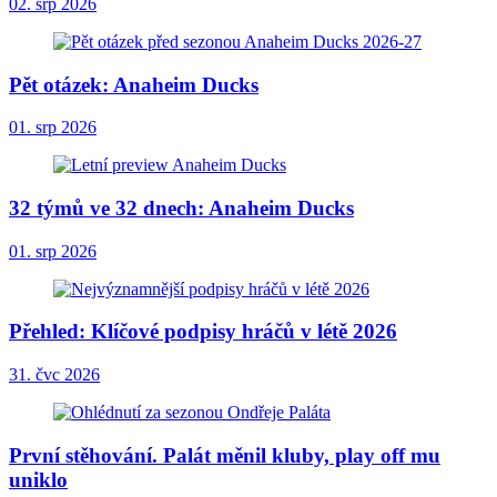
02. srp 2026
Pět otázek: Anaheim Ducks
01. srp 2026
32 týmů ve 32 dnech: Anaheim Ducks
01. srp 2026
Přehled: Klíčové podpisy hráčů v létě 2026
31. čvc 2026
První stěhování. Palát měnil kluby, play off mu
uniklo