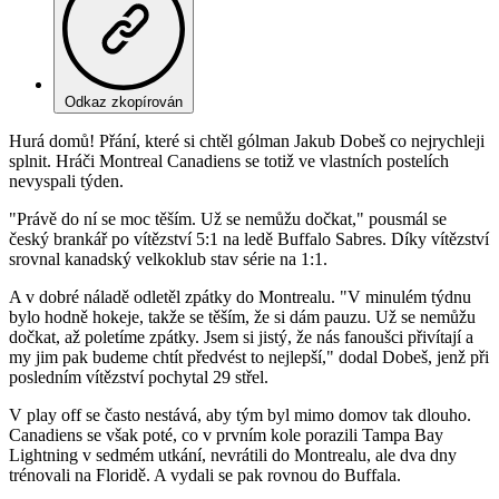
Odkaz zkopírován
Hurá domů! Přání, které si chtěl gólman Jakub Dobeš co nejrychleji
splnit. Hráči Montreal Canadiens se totiž ve vlastních postelích
nevyspali týden.
"Právě do ní se moc těším. Už se nemůžu dočkat," pousmál se
český brankář po vítězství 5:1 na ledě Buffalo Sabres. Díky vítězství
srovnal kanadský velkoklub stav série na 1:1.
A v dobré náladě odletěl zpátky do Montrealu. "V minulém týdnu
bylo hodně hokeje, takže se těším, že si dám pauzu. Už se nemůžu
dočkat, až poletíme zpátky. Jsem si jistý, že nás fanoušci přivítají a
my jim pak budeme chtít předvést to nejlepší," dodal Dobeš, jenž při
posledním vítězství pochytal 29 střel.
V play off se často nestává, aby tým byl mimo domov tak dlouho.
Canadiens se však poté, co v prvním kole porazili Tampa Bay
Lightning v sedmém utkání, nevrátili do Montrealu, ale dva dny
trénovali na Floridě. A vydali se pak rovnou do Buffala.