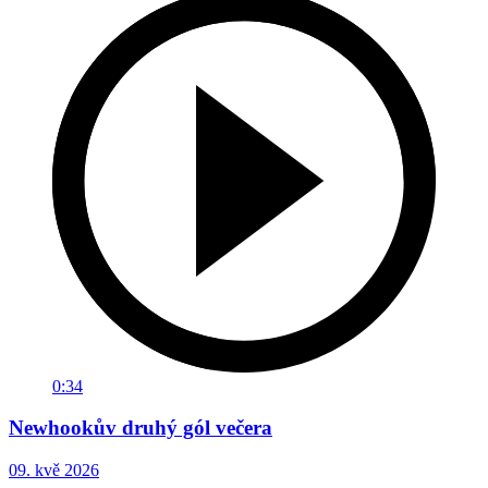
0:34
Newhookův druhý gól večera
09. kvě 2026