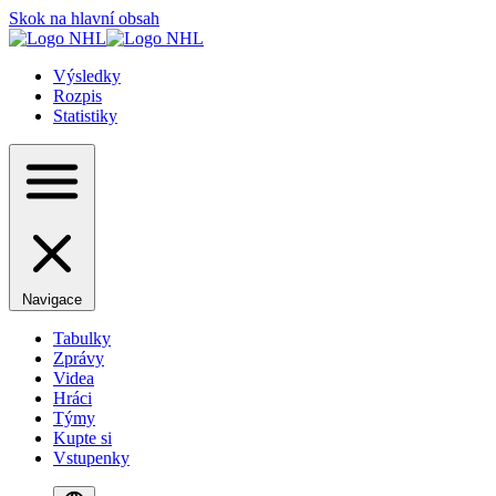
Skok na hlavní obsah
Výsledky
Rozpis
Statistiky
Navigace
Tabulky
Zprávy
Videa
Hráci
Týmy
Kupte si
Vstupenky