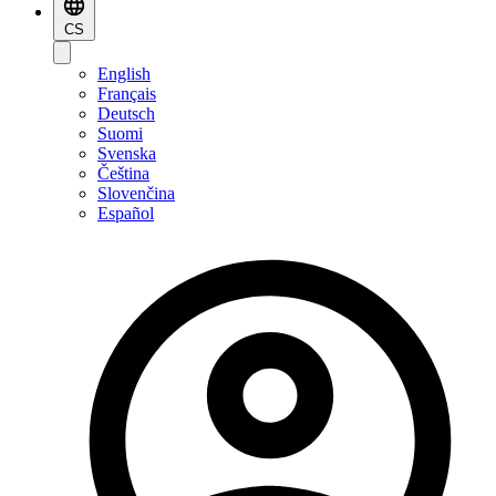
CS
English
Français
Deutsch
Suomi
Svenska
Čeština
Slovenčina
Español