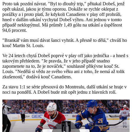
Proto tak pozdní návrat. "Byl to dlouhý trip," přitakal Dobeš, jenž
opět ukázal, jakou je týmu oporou. Dokáže se rychle oklepat z
porážky a i proto platí, že kdykoli Canadiens v play off prohráli,
hned v dalším utkání vychytal Dobeš výhru. Ani jednou v tomto
případě neklopýtnul. Má průměr 1,49 gólu na utkání a úspěšnost
94,6 procent.
"Brankář vám musí dávat šanci vyhrát. A přesně to dělá," chválí ho
kouč Martin St. Louis.
Ve 24 letech chytá Dobeš poprvé v play off jako jednička - a hned s
takovým přehledem. "Je pravda, že v jeho případě snadno
zapomenete na to, že je nováček," souhlasně přikývne kouč St.
Louis. "Nedělá si vědu ze svého věku ani z toho, že nemá až tolik
zkušeností," dodává kouč Canadiens.
Za stavu 1:1 se série přesouvá do Montrealu, další utkání se hraje v
noci na pondělí. A Dobeš bude mít opět jednu z hlavních rolí.