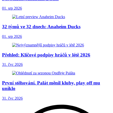
01. srp 2026
32 týmů ve 32 dnech: Anaheim Ducks
01. srp 2026
Přehled: Klíčové podpisy hráčů v létě 2026
31. čvc 2026
První stěhování. Palát měnil kluby, play off mu
uniklo
31. čvc 2026