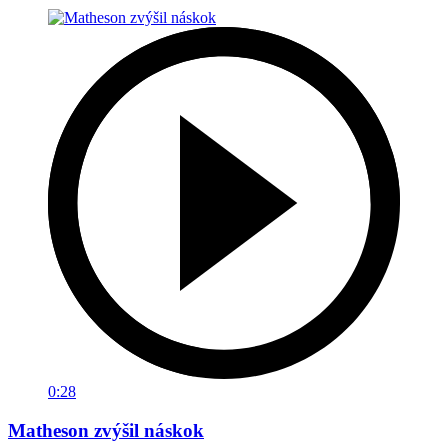
0:28
Matheson zvýšil náskok