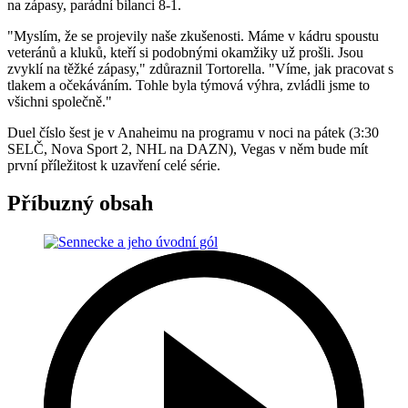
na zápasy, parádní bilanci 8-1.
"Myslím, že se projevily naše zkušenosti. Máme v kádru spoustu
veteránů a kluků, kteří si podobnými okamžiky už prošli. Jsou
zvyklí na těžké zápasy," zdůraznil Tortorella. "Víme, jak pracovat s
tlakem a očekáváním. Tohle byla týmová výhra, zvládli jsme to
všichni společně."
Duel číslo šest je v Anaheimu na programu v noci na pátek (3:30
SELČ, Nova Sport 2, NHL na DAZN), Vegas v něm bude mít
první příležitost k uzavření celé série.
Příbuzný obsah