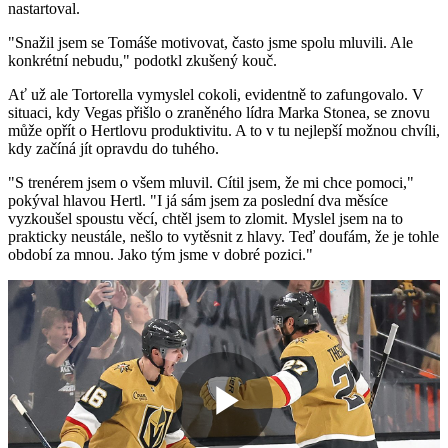
nastartoval.
"Snažil jsem se Tomáše motivovat, často jsme spolu mluvili. Ale
konkrétní nebudu," podotkl zkušený kouč.
Ať už ale Tortorella vymyslel cokoli, evidentně to zafungovalo. V
situaci, kdy Vegas přišlo o zraněného lídra Marka Stonea, se znovu
může opřít o Hertlovu produktivitu. A to v tu nejlepší možnou chvíli,
kdy začíná jít opravdu do tuhého.
"S trenérem jsem o všem mluvil. Cítil jsem, že mi chce pomoci,"
pokýval hlavou Hertl. "I já sám jsem za poslední dva měsíce
vyzkoušel spoustu věcí, chtěl jsem to zlomit. Myslel jsem na to
prakticky neustále, nešlo to vytěsnit z hlavy. Teď doufám, že je tohle
období za mnou. Jako tým jsme v dobré pozici."