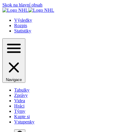
Skok na hlavní obsah
Výsledky
Rozpis
Statistiky
Navigace
Tabulky
Zprávy
Videa
Hráci
Týmy
Kupte si
Vstupenky