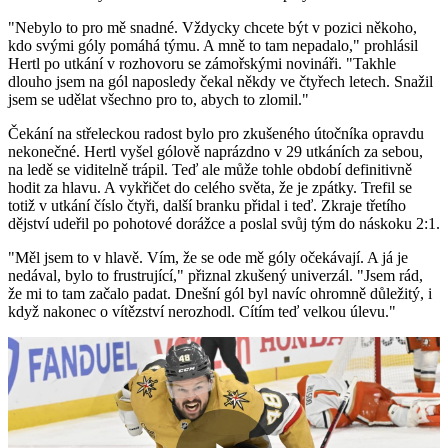
"Nebylo to pro mě snadné. Vždycky chcete být v pozici někoho,
kdo svými góly pomáhá týmu. A mně to tam nepadalo," prohlásil
Hertl po utkání v rozhovoru se zámořskými novináři. "Takhle
dlouho jsem na gól naposledy čekal někdy ve čtyřech letech. Snažil
jsem se udělat všechno pro to, abych to zlomil."
Čekání na střeleckou radost bylo pro zkušeného útočníka opravdu
nekonečné. Hertl vyšel gólově naprázdno v 29 utkáních za sebou,
na ledě se viditelně trápil. Teď ale může tohle období definitivně
hodit za hlavu. A vykřičet do celého světa, že je zpátky. Trefil se
totiž v utkání číslo čtyři, další branku přidal i teď. Zkraje třetího
dějství udeřil po pohotové dorážce a poslal svůj tým do náskoku 2:1.
"Měl jsem to v hlavě. Vím, že se ode mě góly očekávají. A já je
nedával, bylo to frustrující," přiznal zkušený univerzál. "Jsem rád,
že mi to tam začalo padat. Dnešní gól byl navíc ohromně důležitý, i
když nakonec o vítězství nerozhodl. Cítím teď velkou úlevu."