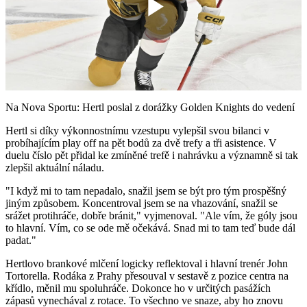
Play
Video
Na Nova Sportu: Hertl poslal z dorážky Golden Knights do vedení
Hertl si díky výkonnostnímu vzestupu vylepšil svou bilanci v
probíhajícím play off na pět bodů za dvě trefy a tři asistence. V
duelu číslo pět přidal ke zmíněné trefě i nahrávku a významně si tak
zlepšil aktuální náladu.
"I když mi to tam nepadalo, snažil jsem se být pro tým prospěšný
jiným způsobem. Koncentroval jsem se na vhazování, snažil se
srážet protihráče, dobře bránit," vyjmenoval. "Ale vím, že góly jsou
to hlavní. Vím, co se ode mě očekává. Snad mi to tam teď bude dál
padat."
Hertlovo brankové mlčení logicky reflektoval i hlavní trenér John
Tortorella. Rodáka z Prahy přesouval v sestavě z pozice centra na
křídlo, měnil mu spoluhráče. Dokonce ho v určitých pasážích
zápasů vynechával z rotace. To všechno ve snaze, aby ho znovu