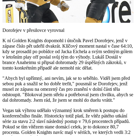
Play
Video
Dorofejev v přesilovce vyrovnal
K ní Golden Knights dopomohl i útočník Pavel Dorofejev, jenž v
zápase číslo pět udeřil dvakrát. Klíčový moment nastal v čase 64:10,
kdy se prosadil po pobídce od Jacka Eichela a svým sedmým gólem
v letošním play off poslal svůj tým do výhody. Lukáš Dostál v
brance Anaheimu si připsal dohromady 29 úspěšných zákroků, v
tomto konkrétním případě ale nemohl nic dělat.
"Abych byl upřímný, ani nevím, jak se to seběhlo. Viděl jsem před
sebou puk a snažil se ho dobře trefit," pousmál se Dorofejev, jenž
musel ze zápasu na omezený čas pro zranění v dolní části těla
odstoupit. "Blokoval jsem střelu a potřeboval jsem chvilku, abych se
dal dohromady. Jsem rád, že jsem se mohl do duelu vrátit."
Vegas tak výhrou udělalo významný krok směrem k postupu do
konferenčního finále. Historicky totiž platí, že vítěz pátého utkání
série za stavu 2:2 slaví následný postup v 79,6 procentech případů.
Pokud se tím vítězem stane domácí celek, je to dokonce 80,7
procenta. Golden Knights navíc mají v sériích, ve kterých vedli 3:2