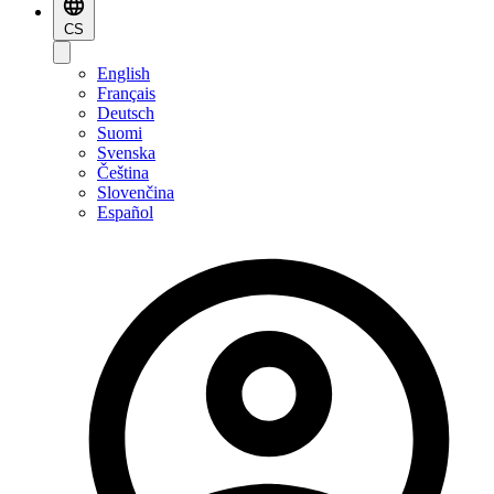
CS
English
Français
Deutsch
Suomi
Svenska
Čeština
Slovenčina
Español