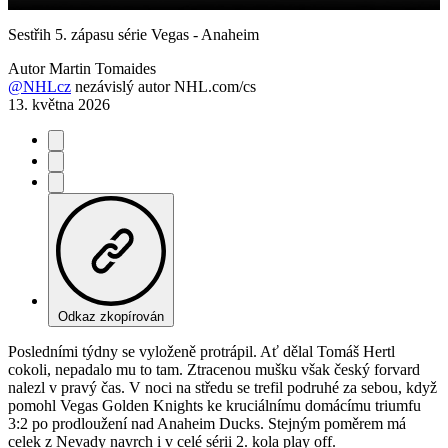
Video
Sestřih 5. zápasu série Vegas - Anaheim
Autor
Martin Tomaides
@NHLcz
nezávislý autor NHL.com/cs
13. května 2026
Odkaz zkopírován
Posledními týdny se vyloženě protrápil. Ať dělal Tomáš Hertl
cokoli, nepadalo mu to tam. Ztracenou mušku však český forvard
nalezl v pravý čas. V noci na středu se trefil podruhé za sebou, když
pomohl Vegas Golden Knights ke kruciálnímu domácímu triumfu
3:2 po prodloužení nad Anaheim Ducks. Stejným poměrem má
celek z Nevady navrch i v celé sérii 2. kola play off.