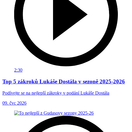
2:30
Top 5 zákroků Lukáše Dostála v sezoně 2025-2026
Podívejte se na nejlepší zákroky v podání Lukáše Dostála
09. čvc 2026