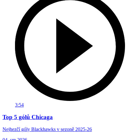
3:54
Top 5 gólů Chicaga
Nejhezčí góly Blackhawks v sezoně 2025-26
04. srp 2026