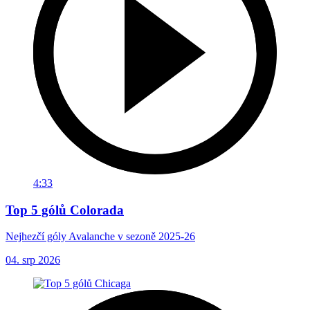
4:33
Top 5 gólů Colorada
Nejhezčí góly Avalanche v sezoně 2025-26
04. srp 2026