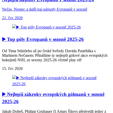
Nečas, Nemec a další top nájezdy Evropanů v sezoně
21. čvc 2026
▶️ Top góly Evropanů v sezoně 2025-26
Od Tima Stützleho až po české hvězdy Davida Pastrňáka s
Martinem Nečasem: Přinášíme ty nejlepší gólové akce evropských
hokejistů NHL ze sezony 2025-26 včetně play off
15. čvc 2026
▶️ Nejlepší zákroky evropských gólmanů v sezoně
2025-26
Jakub Dobeš, Philipp Grubauer či Arturs Šilovs předvedli jedny z