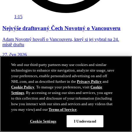
1:15
Nejvýše draftovaný Čech Novotný o Vancouveru
Adam Novotný hovoří o Vancouveru, který si jej vybral na 24.
místě draftu
27. čvn 2026
We and our third-party partners may use cookies and similar
technologies to enhance site navigation, analyze site usage, save
your preferences, enable personalized advertising on and off
NHL.com, and as described further in the
Privacy Policy
and
Cookie Policy
. To manage your preferences, visit
Cookie
Settings
. By accessing or using our sites and services, you agree
to this collection and disclosure of your information (including
how you interact with our sites and services and any videos that
you may view) and our
Terms of Service
.
Cookie Settings
I Understand