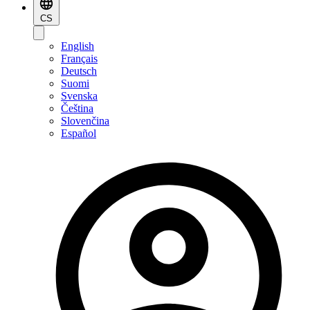
CS
English
Français
Deutsch
Suomi
Svenska
Čeština
Slovenčina
Español