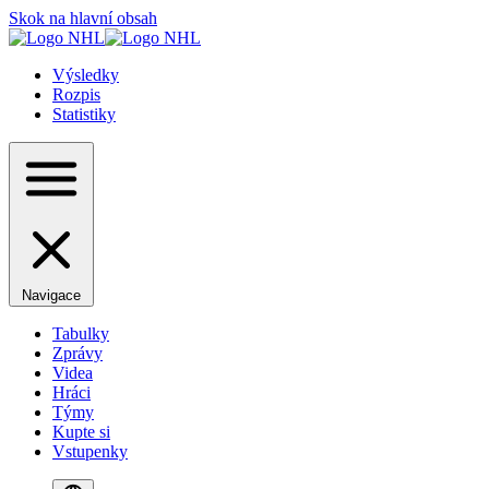
Skok na hlavní obsah
Výsledky
Rozpis
Statistiky
Navigace
Tabulky
Zprávy
Videa
Hráci
Týmy
Kupte si
Vstupenky