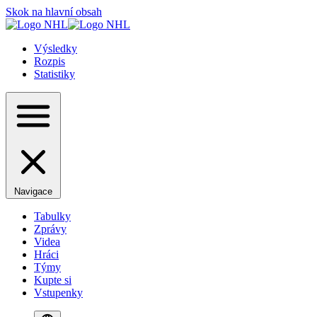
Skok na hlavní obsah
Výsledky
Rozpis
Statistiky
Navigace
Tabulky
Zprávy
Videa
Hráci
Týmy
Kupte si
Vstupenky