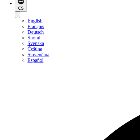
CS
English
Français
Deutsch
Suomi
Svenska
Čeština
Slovenčina
Español