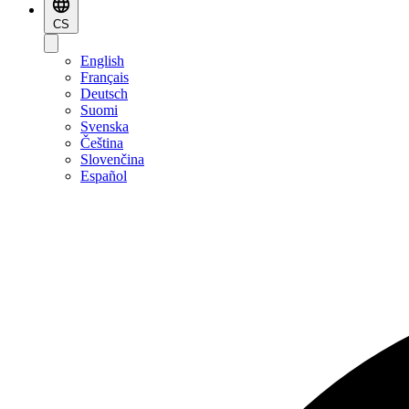
CS
English
Français
Deutsch
Suomi
Svenska
Čeština
Slovenčina
Español