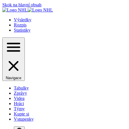
Skok na hlavní obsah
Výsledky
Rozpis
Statistiky
Navigace
Tabulky
Zprávy
Videa
Hráci
Týmy
Kupte si
Vstupenky