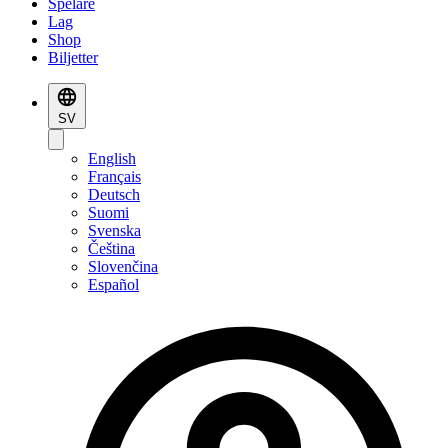
Spelare
Lag
Shop
Biljetter
SV
English
Français
Deutsch
Suomi
Svenska
Čeština
Slovenčina
Español