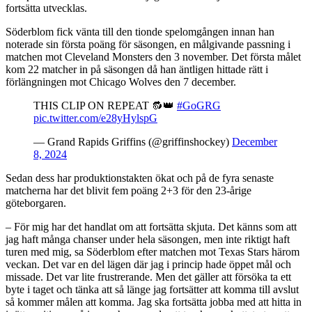
fortsätta utvecklas.
Söderblom fick vänta till den tionde spelomgången innan han
noterade sin första poäng för säsongen, en målgivande passning i
matchen mot Cleveland Monsters den 3 november. Det första målet
kom 22 matcher in på säsongen då han äntligen hittade rätt i
förlängningen mot Chicago Wolves den 7 december.
THIS CLIP ON REPEAT 🔂👑
#GoGRG
pic.twitter.com/e28yHylspG
— Grand Rapids Griffins (@griffinshockey)
December
8, 2024
Sedan dess har produktionstakten ökat och på de fyra senaste
matcherna har det blivit fem poäng 2+3 för den 23-årige
göteborgaren.
– För mig har det handlat om att fortsätta skjuta. Det känns som att
jag haft många chanser under hela säsongen, men inte riktigt haft
turen med mig, sa Söderblom efter matchen mot Texas Stars härom
veckan. Det var en del lägen där jag i princip hade öppet mål och
missade. Det var lite frustrerande. Men det gäller att försöka ta ett
byte i taget och tänka att så länge jag fortsätter att komma till avslut
så kommer målen att komma. Jag ska fortsätta jobba med att hitta in