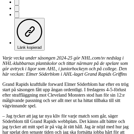
Länk kopierad
Varje vecka under säsongen 2024-25 gör NHL.com/sv nedslag i
NHL-klubbarnas plantskolor och tittar närmare på de spelare som
gör avtryck i ligor som AHL, i juniorhockeyn och på college. Den
här veckan: Elmer Söderblom i AHL-laget Grand Rapids Griffins
Grand Rapids kraftfulle forward Elmer Söderblom har efter en trög
start på säsongen fått upp ångan ordentligt. I fredagens 4-5-förlust
efter straffläggning mot Cleveland Monsters stod han för sin 12:e
målgivande passning och ser allt mer ut ha hittat tillbaka till sitt
vägvinnande spel.
– Jag tycker att jag tar nya kliv för varje match som går, säger
Söderblom till Grand Rapids webbplats. Det känns allt bättre och
jag tycker att mitt spel är på väg åt rätt håll. Jag är nöjd med hur jag
har spelat den senaste tiden och jag ska fortsätta jobba hårt för att