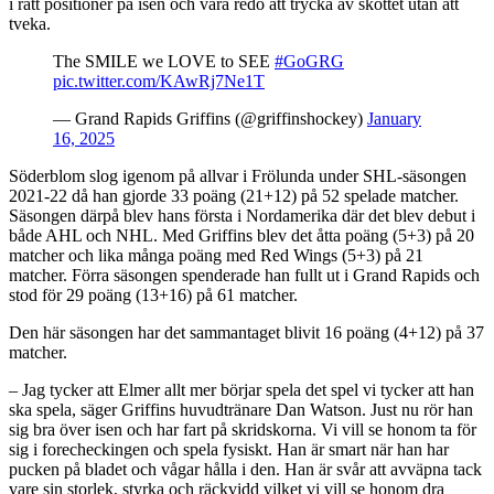
i rätt positioner på isen och vara redo att trycka av skottet utan att
tveka.
The SMILE we LOVE to SEE
#GoGRG
pic.twitter.com/KAwRj7Ne1T
— Grand Rapids Griffins (@griffinshockey)
January
16, 2025
Söderblom slog igenom på allvar i Frölunda under SHL-säsongen
2021-22 då han gjorde 33 poäng (21+12) på 52 spelade matcher.
Säsongen därpå blev hans första i Nordamerika där det blev debut i
både AHL och NHL. Med Griffins blev det åtta poäng (5+3) på 20
matcher och lika många poäng med Red Wings (5+3) på 21
matcher. Förra säsongen spenderade han fullt ut i Grand Rapids och
stod för 29 poäng (13+16) på 61 matcher.
Den här säsongen har det sammantaget blivit 16 poäng (4+12) på 37
matcher.
– Jag tycker att Elmer allt mer börjar spela det spel vi tycker att han
ska spela, säger Griffins huvudtränare Dan Watson. Just nu rör han
sig bra över isen och har fart på skridskorna. Vi vill se honom ta för
sig i forecheckingen och spela fysiskt. Han är smart när han har
pucken på bladet och vågar hålla i den. Han är svår att avväpna tack
vare sin storlek, styrka och räckvidd vilket vi vill se honom dra