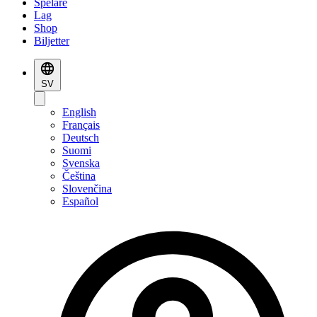
Spelare
Lag
Shop
Biljetter
SV
English
Français
Deutsch
Suomi
Svenska
Čeština
Slovenčina
Español