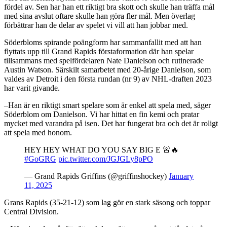
fördel av. Sen har han ett riktigt bra skott och skulle han träffa mål
med sina avslut oftare skulle han göra fler mål. Men överlag
förbättrar han de delar av spelet vi vill att han jobbar med.
Söderbloms spirande poängform har sammanfallit med att han
flyttats upp till Grand Rapids förstaformation där han spelar
tillsammans med spelfördelaren Nate Danielson och rutinerade
Austin Watson. Särskilt samarbetet med 20-årige Danielson, som
valdes av Detroit i den första rundan (nr 9) av NHL-draften 2023
har varit givande.
–Han är en riktigt smart spelare som är enkel att spela med, säger
Söderblom om Danielson. Vi har hittat en fin kemi och pratar
mycket med varandra på isen. Det har fungerat bra och det är roligt
att spela med honom.
HEY HEY WHAT DO YOU SAY BIG E 🚨🔥
#GoGRG
pic.twitter.com/JGJGLy8pPO
— Grand Rapids Griffins (@griffinshockey)
January
11, 2025
Grans Rapids (35-21-12) som lag gör en stark säsong och toppar
Central Division.