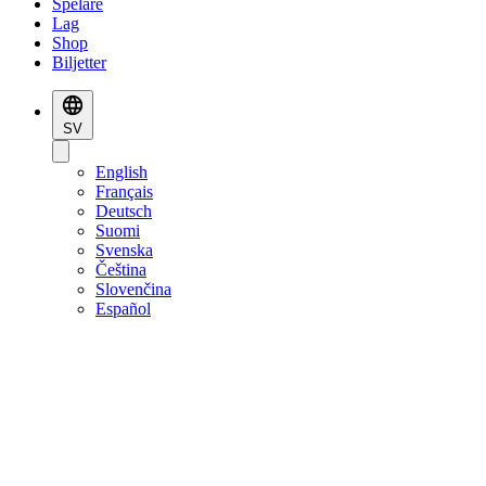
Spelare
Lag
Shop
Biljetter
SV
English
Français
Deutsch
Suomi
Svenska
Čeština
Slovenčina
Español