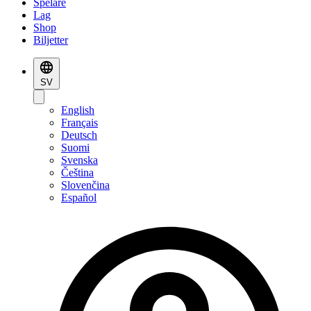
Spelare
Lag
Shop
Biljetter
SV
English
Français
Deutsch
Suomi
Svenska
Čeština
Slovenčina
Español