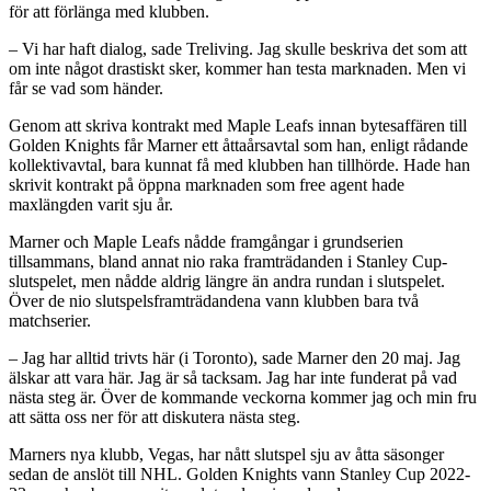
för att förlänga med klubben.
– Vi har haft dialog, sade Treliving. Jag skulle beskriva det som att
om inte något drastiskt sker, kommer han testa marknaden. Men vi
får se vad som händer.
Genom att skriva kontrakt med Maple Leafs innan bytesaffären till
Golden Knights får Marner ett åttaårsavtal som han, enligt rådande
kollektivavtal, bara kunnat få med klubben han tillhörde. Hade han
skrivit kontrakt på öppna marknaden som free agent hade
maxlängden varit sju år.
Marner och Maple Leafs nådde framgångar i grundserien
tillsammans, bland annat nio raka framträdanden i Stanley Cup-
slutspelet, men nådde aldrig längre än andra rundan i slutspelet.
Över de nio slutspelsframträdandena vann klubben bara två
matchserier.
– Jag har alltid trivts här (i Toronto), sade Marner den 20 maj. Jag
älskar att vara här. Jag är så tacksam. Jag har inte funderat på vad
nästa steg är. Över de kommande veckorna kommer jag och min fru
att sätta oss ner för att diskutera nästa steg.
Marners nya klubb, Vegas, har nått slutspel sju av åtta säsonger
sedan de anslöt till NHL. Golden Knights vann Stanley Cup 2022-