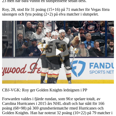
23 men har bara vunnit en slutspelsserie sedan dess.
Roy, 28, stod för 31 poäng (15+16) på 71 matcher för Vegas förra
säsongen och fyra poäng (2+2) på elva matcher i slutspelet.
Play
Video
CBJ-VGK: Roy ger Golden Knights lednignen i PP
Forwarden valdes i fjärde rundan, som 96:e spelare totalt, av
Carolina Hurricanes i 2015 års NHL-draft och har stått för 166
poäng (68+98) på 369 grundseriematche rmed Hurricanes och
Golden Knights. Han har noterat 32 poäng (10+22) på 79 matcher i