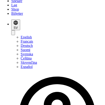
Spelare
Lag
Shop
Biljetter
SV
English
Français
Deutsch
Suomi
Svenska
Čeština
Slovenčina
Español