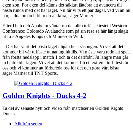
egen zon. För egen del känns det såklart jättebra att avancera till
nästa runda med det här laget. Nu får vi ta ett par dagar, vad vi än nu
har, ladda om och bli redo att köra, säger Marner.
Efter Utah och Anaheim väntar nu det allra tuffaste testet i Western
Conference: Colorado Avalanche som på sin resa så här långt slagit
ut Los Angeles Kings och Minnesota Wild.
– Det har varit det bästa laget i ligan hela säsongen. Vi vet att det
kommer bli vår tuffaste utmaning hittills. Vi måste vara redo att spela
från första nedsläpp i match 1 och ta det därifrån. Ju längre man går
ju bättre blir lagen. Vi vet att det kommer bli ett extremt tufft test för
oss och vi kommer att förbereda oss för det och göra vårt bästa,
säger Marner till TNT Sports.
Golden Knights - Ducks 4-2
Ta del av senaste nytt och video från matchserien Golden Kights –
Ducks
Allt från serien