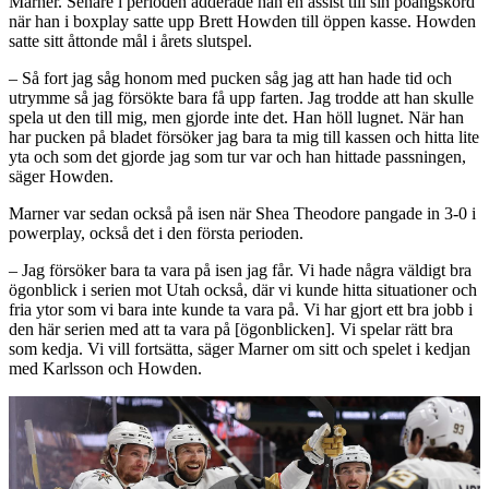
Marner. Senare i perioden adderade han en assist till sin poängskörd
när han i boxplay satte upp Brett Howden till öppen kasse. Howden
satte sitt åttonde mål i årets slutspel.
– Så fort jag såg honom med pucken såg jag att han hade tid och
utrymme så jag försökte bara få upp farten. Jag trodde att han skulle
spela ut den till mig, men gjorde inte det. Han höll lugnet. När han
har pucken på bladet försöker jag bara ta mig till kassen och hitta lite
yta och som det gjorde jag som tur var och han hittade passningen,
säger Howden.
Marner var sedan också på isen när Shea Theodore pangade in 3-0 i
powerplay, också det i den första perioden.
– Jag försöker bara ta vara på isen jag får. Vi hade några väldigt bra
ögonblick i serien mot Utah också, där vi kunde hitta situationer och
fria ytor som vi bara inte kunde ta vara på. Vi har gjort ett bra jobb i
den här serien med att ta vara på [ögonblicken]. Vi spelar rätt bra
som kedja. Vi vill fortsätta, säger Marner om sitt och spelet i kedjan
med Karlsson och Howden.