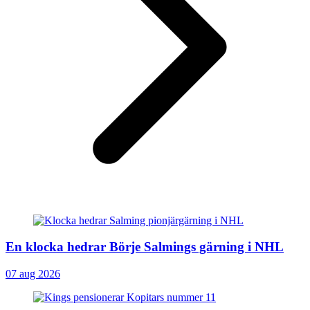
En klocka hedrar Börje Salmings gärning i NHL
07 aug 2026