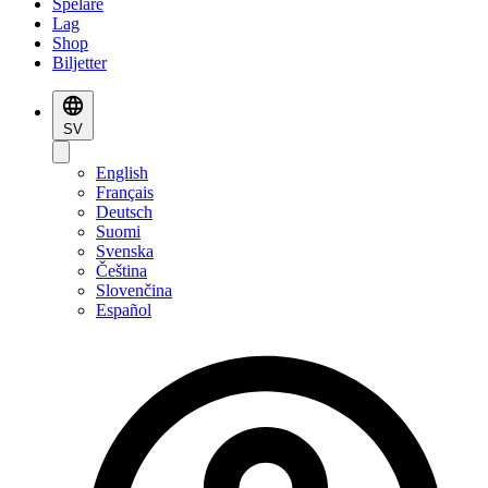
Spelare
Lag
Shop
Biljetter
SV
English
Français
Deutsch
Suomi
Svenska
Čeština
Slovenčina
Español