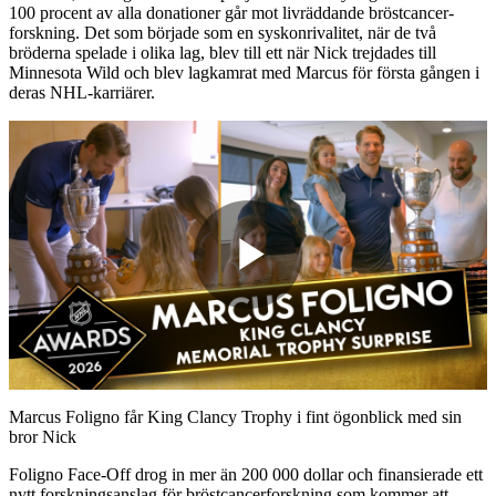
100 procent av alla donationer går mot livräddande bröstcancer-
forskning. Det som började som en syskonrivalitet, när de två
bröderna spelade i olika lag, blev till ett när Nick trejdades till
Minnesota Wild och blev lagkamrat med Marcus för första gången i
deras NHL-karriärer.
Play
Video
Marcus Foligno får King Clancy Trophy i fint ögonblick med sin
bror Nick
Foligno Face-Off drog in mer än 200 000 dollar och finansierade ett
nytt forskningsanslag för bröstcancerforskning som kommer att