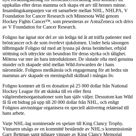
uppkallas efter deras mamma och skapa ett arv till hennes minne.
Insamlingskampanjen var ett samarbete mellan NHL, NHLPA, V
Foundation for Cancer Research och Minnesota Wild genom
Hockey Fights Cancer™, som presenteras av AstraZeneca och drivs
av V Foundation for Cancer Research.
Foligno har ägnat stor del av sin lediga tid åt att träffa patienter med
bröstcancer och de som överlevt sjukdomen. Under hela säsongen
tillbringade Foligno tid med att lyssna på deras berättelser, erbjöd
stöttning och uttryckte sin beundran för deras styrka och tålighet.
Mötena var mer än bara introduktioner. De slutade ofta med genuina
stunder och skapade stöd mellan Wild-forwarden de i hans
närområde. Folignos medkänsla och engagemang för att hedra sin
mammas arv skapade en meningsfull skillnad i mångas liv.
Foligno kommer att få en donation på 25 000 dollar från National
Hockey League för att skänka till en eller flera
välgörenhetsorganisationer som han själv väljer. Dessutom kan Wild
få få ett bidrag på upp till 20 000 dollar från NHL, och enligt
Folignos anvisningar organisera en speciell aktivering relaterad till
hans arbete.
Varje NHL-lag nominerade en spelare till King Clancy Trophy.
Vinnaren utsågs av en kommitté bestående av NHL:s kommissionär
Gary Bettman samt tidigare vinnare av King Clancy Memorial