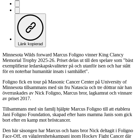
Länk kopierad
Minnesota Wilds forward Marcus Foligno vinner King Clancy
Memorial Trophy 2025-26. Priset delas ut till den spelare som "bäst
exemplifierar ledarskapskvaliteter på och utanför isen och har stått
för en noterbar humanitär insats i samhället".
Foligno fick en tour på Masonic Cancer Center på University of
Minnesota tillsammans med sin fru Natascia och tre döttrar när han
överraskades av Nick Foligno, Marcus bror, lagkamrat och vinnare
av priset 2017.
Tillsammans med sin familj hjälpte Marcus Foligno till att etablera
Jani Foligno Foundation, skapad efter hans mamma Janis som gick
bort efter en kamp mot bröstcancer.
Den här säsongen har Marcus och hans bror Nick deltagit i Foligno
Face-Off, en välgörenhetskampanj inom Hockey Fight Cancer där