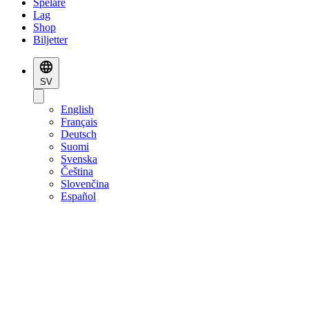
Spelare
Lag
Shop
Biljetter
SV
English
Français
Deutsch
Suomi
Svenska
Čeština
Slovenčina
Español