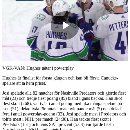
Play
Video
VGK-VAN: Hughes nätar i powerplay
Hughes är finalist för första gången och kan bli första Canucks-
spelare att ta hem priset.
Josi spelade alla 82 matcher för Nashville Predators och gjorde flest
mål (23) och tredje flest poäng (85) bland ligans backar. Han sköt
flest skott (268), var tvåa i antal poäng med lika många spelare på
isen (51), delad tvåa för antalet matchvinnande mål (5) och delad
fyra i antal powerplay-poäng (33). Josi spelade mest i Predators och
tolfte mest i NHL per match (24:38). Han täckte flest skott i
Predators (151) och hans SAT-procent (53,4) var fjärde bäst i
Nashville och bäst bland lagets backar.