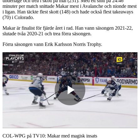
underläge och trea i skott på mål (231). Med ett snitt på 24:46
minuter per match snittade Makar mest i Avalanche och nionde mest
i ligan. Han täckte flest skott (148) och hade också flest takeaways
(70) i Colorado.
Makar är finalist för fjärde året i rad. Han vann säsongen 2021-22,
slutade tvåa 2020-21 och trea förra säsongen.
Förra säsongen vann Erik Karlsson Norris Trophy.
Play
Video
COL-WPG på TV10: Makar med magisk insats