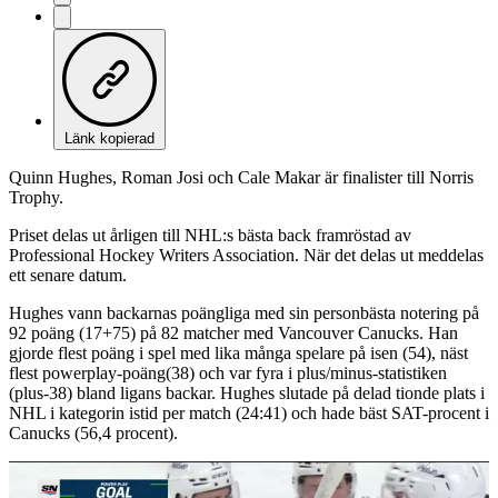
Länk kopierad
Quinn Hughes, Roman Josi och Cale Makar är finalister till Norris
Trophy.
Priset delas ut årligen till NHL:s bästa back framröstad av
Professional Hockey Writers Association. När det delas ut meddelas
ett senare datum.
Hughes vann backarnas poängliga med sin personbästa notering på
92 poäng (17+75) på 82 matcher med Vancouver Canucks. Han
gjorde flest poäng i spel med lika många spelare på isen (54), näst
flest powerplay-poäng(38) och var fyra i plus/minus-statistiken
(plus-38) bland ligans backar. Hughes slutade på delad tionde plats i
NHL i kategorin istid per match (24:41) och hade bäst SAT-procent i
Canucks (56,4 procent).