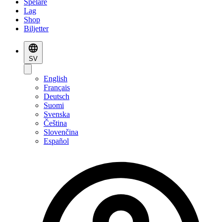
Spelare
Lag
Shop
Biljetter
SV
English
Français
Deutsch
Suomi
Svenska
Čeština
Slovenčina
Español