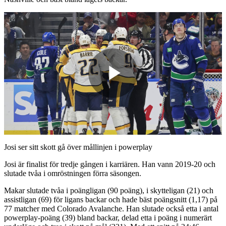
Play
Video
Josi ser sitt skott gå över mållinjen i powerplay
Josi är finalist för tredje gången i karriären. Han vann 2019-20 och
slutade tvåa i omröstningen förra säsongen.
Makar slutade tvåa i poängligan (90 poäng), i skytteligan (21) och
assistligan (69) för ligans backar och hade bäst poängsnitt (1,17) på
77 matcher med Colorado Avalanche. Han slutade också etta i antal
powerplay-poäng (39) bland backar, delad etta i poäng i numerärt