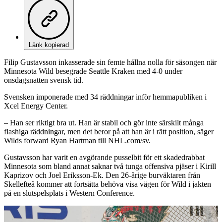
Länk kopierad
Filip Gustavsson inkasserade sin femte hållna nolla för säsongen när
Minnesota Wild besegrade Seattle Kraken med 4-0 under
onsdagsnatten svensk tid.
Svensken imponerade med 34 räddningar inför hemmapubliken i
Xcel Energy Center.
– Han ser riktigt bra ut. Han är stabil och gör inte särskilt många
flashiga räddningar, men det beror på att han är i rätt position, säger
Wilds forward Ryan Hartman till NHL.com/sv.
Gustavsson har varit en avgörande pusselbit för ett skadedrabbat
Minnesota som bland annat saknar två tunga offensiva pjäser i Kirill
Kaprizov och Joel Eriksson-Ek. Den 26-årige burväktaren från
Skellefteå kommer att fortsätta behöva visa vägen för Wild i jakten
på en slutspelsplats i Western Conference.