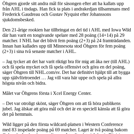
Öhgren gjorde sitt andra mål för säsongen efter att ha kallats upp
från AHL i tisdags. Han fick ta plats i andrakedjan tillsammans med
Frederick Gaudreau och Gustav Nyquist efter Johanssons
sjukdomsbesked.
Den 21-årige rookien har tillbringat en del tid i AHL med Iowa Wild
där han varit en tongivande spelare med 28 poäng (14+14) på 29
matcher. I NHL har det blivit fem poäng (2+3) på 24 framträdanden.
Innan han kallades upp till Minnesota stod Öhgren för fem poäng
(2+3) i sina två senaste matcher i AHL.
– Jag tycker att det har varit riktigt bra för mig att åka ner (till AHL)
och få spela mycket och få spela offensivt och göra en del poäng,
säger Öhgren till NHL.com/sv. Det har definitivt hjälpt till att bygga
upp självförtroendet … Jag vill vara här uppe och spela på allra
högsta nivån och bidra.
Målet var Öhgrens första i Xcel Energy Center.
– Det var otroligt skönt, säger Öhgren om att få höra publikens
jubel. Jag älskar att göra mål och det är en speciell känsla att få göra
det på hemmais.
Wild ligger på den första wildcard-platsen i Western Conference
med 83 inspelade poäng på 69 matcher. Laget är två poäng bakom