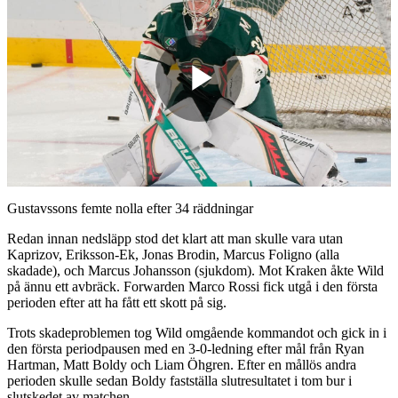
Play
Video
Gustavssons femte nolla efter 34 räddningar
Redan innan nedsläpp stod det klart att man skulle vara utan
Kaprizov, Eriksson-Ek, Jonas Brodin, Marcus Foligno (alla
skadade), och Marcus Johansson (sjukdom). Mot Kraken åkte Wild
på ännu ett avbräck. Forwarden Marco Rossi fick utgå i den första
perioden efter att ha fått ett skott på sig.
Trots skadeproblemen tog Wild omgående kommandot och gick in i
den första periodpausen med en 3-0-ledning efter mål från Ryan
Hartman, Matt Boldy och Liam Öhgren. Efter en mållös andra
perioden skulle sedan Boldy fastställa slutresultatet i tom bur i
slutskedet av matchen.