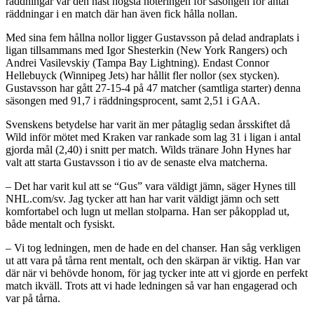
räddningar var den näst högsta noteringen för säsongen för antal
räddningar i en match där han även fick hålla nollan.
Med sina fem hållna nollor ligger Gustavsson på delad andraplats i
ligan tillsammans med Igor Shesterkin (New York Rangers) och
Andrei Vasilevskiy (Tampa Bay Lightning). Endast Connor
Hellebuyck (Winnipeg Jets) har hållit fler nollor (sex stycken).
Gustavsson har gått 27-15-4 på 47 matcher (samtliga starter) denna
säsongen med 91,7 i räddningsprocent, samt 2,51 i GAA.
Svenskens betydelse har varit än mer påtaglig sedan årsskiftet då
Wild inför mötet med Kraken var rankade som lag 31 i ligan i antal
gjorda mål (2,40) i snitt per match. Wilds tränare John Hynes har
valt att starta Gustavsson i tio av de senaste elva matcherna.
– Det har varit kul att se “Gus” vara väldigt jämn, säger Hynes till
NHL.com/sv. Jag tycker att han har varit väldigt jämn och sett
komfortabel och lugn ut mellan stolparna. Han ser påkopplad ut,
både mentalt och fysiskt.
– Vi tog ledningen, men de hade en del chanser. Han såg verkligen
ut att vara på tårna rent mentalt, och den skärpan är viktig. Han var
där när vi behövde honom, för jag tycker inte att vi gjorde en perfekt
match ikväll. Trots att vi hade ledningen så var han engagerad och
var på tårna.