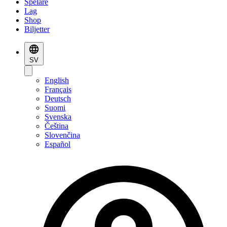
Spelare
Lag
Shop
Biljetter
SV
English
Français
Deutsch
Suomi
Svenska
Čeština
Slovenčina
Español