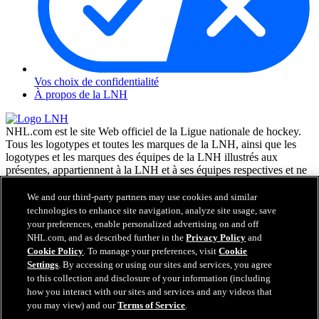
Vos choix de confidentialité
À propos de la LNH
NHL.com est le site Web officiel de la Ligue nationale de hockey.
Tous les logotypes et toutes les marques de la LNH, ainsi que les
logotypes et les marques des équipes de la LNH illustrés aux
présentes, appartiennent à la LNH et à ses équipes respectives et ne
peuvent être reproduits sans le consentement préalable écrit de NHL
Enterprises, L.P. © LNH 2026. Tous droits réservés. Tous les
We and our third-party partners may use cookies and similar
chandails d'équipe de la LNH personnalisés avec les noms des
technologies to enhance site navigation, analyze site usage, save
joueurs de la LNH et leurs numéros sont officiellement sous license
your preferences, enable personalized advertising on and off
de la LNH et de l'AJLNH. Le mot servant de marque Zamboni et la
NHL.com, and as described further in the
Privacy Policy
and
configuration de la surfaceuse Zamboni sont des marques de
Cookie Policy
. To manage your preferences, visit
Cookie
commerce déposées de Frank J. Zamboni & Co., Inc. © Frank J.
Settings
. By accessing or using our sites and services, you agree
Zamboni & Co., Inc. 2026. Tous droits réservés. Toute autre marque
to this collection and disclosure of your information (including
déposée ou tout droit d'auteur d'une tierce partie sont la propriété de
how you interact with our sites and services and any videos that
leurs auteurs respectifs. Tous droits réservés.
you may view) and our
Terms of Service
.