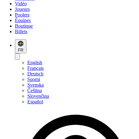
Vidéo
Joueurs
Poolers
Équipes
Boutique
Billets
FR
English
Français
Deutsch
Suomi
Svenska
Čeština
Slovenčina
Español