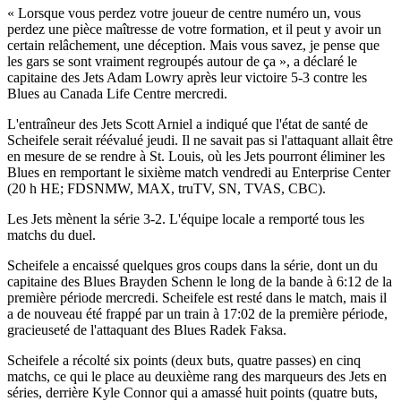
« Lorsque vous perdez votre joueur de centre numéro un, vous
perdez une pièce maîtresse de votre formation, et il peut y avoir un
certain relâchement, une déception. Mais vous savez, je pense que
les gars se sont vraiment regroupés autour de ça », a déclaré le
capitaine des Jets Adam Lowry après leur victoire 5-3 contre les
Blues au Canada Life Centre mercredi.
L'entraîneur des Jets Scott Arniel a indiqué que l'état de santé de
Scheifele serait réévalué jeudi. Il ne savait pas si l'attaquant allait être
en mesure de se rendre à St. Louis, où les Jets pourront éliminer les
Blues en remportant le sixième match vendredi au Enterprise Center
(20 h HE; FDSNMW, MAX, truTV, SN, TVAS, CBC).
Les Jets mènent la série 3-2. L'équipe locale a remporté tous les
matchs du duel.
Scheifele a encaissé quelques gros coups dans la série, dont un du
capitaine des Blues Brayden Schenn le long de la bande à 6:12 de la
première période mercredi. Scheifele est resté dans le match, mais il
a de nouveau été frappé par un train à 17:02 de la première période,
gracieuseté de l'attaquant des Blues Radek Faksa.
Scheifele a récolté six points (deux buts, quatre passes) en cinq
matchs, ce qui le place au deuxième rang des marqueurs des Jets en
séries, derrière Kyle Connor qui a amassé huit points (quatre buts,