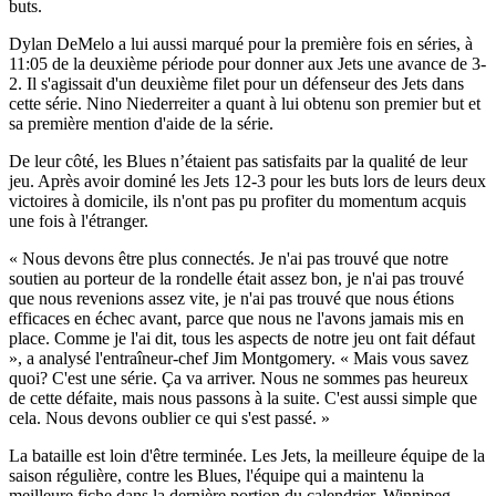
buts.
Dylan DeMelo a lui aussi marqué pour la première fois en séries, à
11:05 de la deuxième période pour donner aux Jets une avance de 3-
2. Il s'agissait d'un deuxième filet pour un défenseur des Jets dans
cette série. Nino Niederreiter a quant à lui obtenu son premier but et
sa première mention d'aide de la série.
De leur côté, les Blues n’étaient pas satisfaits par la qualité de leur
jeu. Après avoir dominé les Jets 12-3 pour les buts lors de leurs deux
victoires à domicile, ils n'ont pas pu profiter du momentum acquis
une fois à l'étranger.
« Nous devons être plus connectés. Je n'ai pas trouvé que notre
soutien au porteur de la rondelle était assez bon, je n'ai pas trouvé
que nous revenions assez vite, je n'ai pas trouvé que nous étions
efficaces en échec avant, parce que nous ne l'avons jamais mis en
place. Comme je l'ai dit, tous les aspects de notre jeu ont fait défaut
», a analysé l'entraîneur-chef Jim Montgomery. « Mais vous savez
quoi? C'est une série. Ça va arriver. Nous ne sommes pas heureux
de cette défaite, mais nous passons à la suite. C'est aussi simple que
cela. Nous devons oublier ce qui s'est passé. »
La bataille est loin d'être terminée. Les Jets, la meilleure équipe de la
saison régulière, contre les Blues, l'équipe qui a maintenu la
meilleure fiche dans la dernière portion du calendrier. Winnipeg