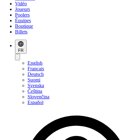
Vidéo
Joueurs
Poolers
Équipes
Boutique
Billets
FR
English
Français
Deutsch
Suomi
Svenska
Čeština
Slovenčina
Español