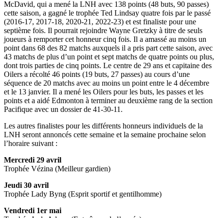
McDavid, qui a mené la LNH avec 138 points (48 buts, 90 passes)
cette saison, a gagné le trophée Ted Lindsay quatre fois par le passé
(2016-17, 2017-18, 2020-21, 2022-23) et est finaliste pour une
septième fois. Il pourrait rejoindre Wayne Gretzky à titre de seuls
joueurs à remporter cet honneur cinq fois. Il a amassé au moins un
point dans 68 des 82 matchs auxquels il a pris part cette saison, avec
43 matchs de plus d’un point et sept matchs de quatre points ou plus,
dont trois parties de cinq points. Le centre de 29 ans et capitaine des
Oilers a récolté 46 points (19 buts, 27 passes) au cours d’une
séquence de 20 matchs avec au moins un point entre le 4 décembre
et le 13 janvier. Il a mené les Oilers pour les buts, les passes et les
points et a aidé Edmonton à terminer au deuxième rang de la section
Pacifique avec un dossier de 41-30-11.
Les autres finalistes pour les différents honneurs individuels de la
LNH seront annoncés cette semaine et la semaine prochaine selon
l’horaire suivant :
Mercredi 29 avril
Trophée Vézina (Meilleur gardien)
Jeudi 30 avril
Trophée Lady Byng (Esprit sportif et gentilhomme)
Vendredi 1er mai