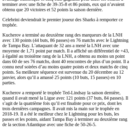
terminer avec une fiche de 39-35-8 et 86 points, eux qui n’avaient
obtenu que 20 victoires et 52 points la saison dernière.
Celebrini deviendrait le premier joueur des Sharks à remporter ce
trophée.
Kucherov a terminé au deuxième rang des marqueurs de la LNH
avec 130 points (44 buts, 86 passes) en 76 matchs avec le Lightning
de Tampa Bay. L’attaquant de 32 ans a mené la LNH avec une
moyenne de 1,71 point par match. Il a affiché un différentiel de +43,
à égalité au troisième rang de la LNH, a obtenu au moins un point
dans 60 de ses 76 matchs, dont 40 rencontres de plus d’un point. Il a
connu neuf soirées d’au moins quatre points et deux matchs de cinq
points. Sa meilleure séquence est survenue du 20 décembre au 12
janvier, alors qu’il a amassé 25 points (10 buts, 15 passes) en 10
parties.
Kucherov a remporté le trophée Ted-Lindsay la saison dernière,
quand il avait mené la Ligue avec 121 points (37 buts, 84 passes). Il
s’agit de la quatrième fois qu’il est finaliste pour ce prix, dont les
trois dernières campagnes. Il avait mis la main sur le trophée en
2018-19. Il a été le meilleur chez le Lightning pour les buts, les
passes et les points, aidant Tampa Bay à terminer au deuxième rang
de la section Atlantique avec une fiche de 50-26-5.