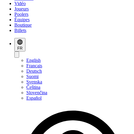
Vidéo
Joueurs
Poolers
Équipes
Boutique
Billets
FR
English
Français
Deutsch
Suomi
Svenska
Čeština
Slovenčina
Español