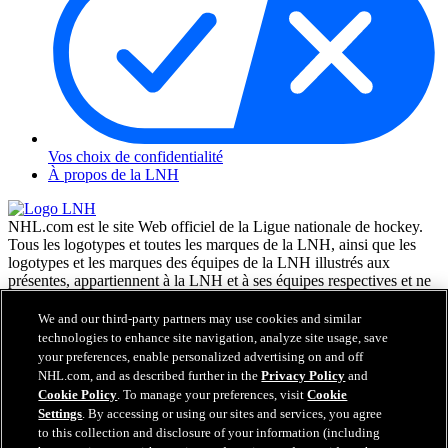
Vos choix de confidentialité
À propos de la LNH
NHL.com est le site Web officiel de la Ligue nationale de hockey.
Tous les logotypes et toutes les marques de la LNH, ainsi que les
logotypes et les marques des équipes de la LNH illustrés aux
présentes, appartiennent à la LNH et à ses équipes respectives et ne
peuvent être reproduits sans le consentement préalable écrit de NHL
Enterprises, L.P. © LNH 2026. Tous droits réservés. Tous les
We and our third-party partners may use cookies and similar
chandails d'équipe de la LNH personnalisés avec les noms des
technologies to enhance site navigation, analyze site usage, save
joueurs de la LNH et leurs numéros sont officiellement sous license
your preferences, enable personalized advertising on and off
de la LNH et de l'AJLNH. Le mot servant de marque Zamboni et la
NHL.com, and as described further in the
Privacy Policy
and
configuration de la surfaceuse Zamboni sont des marques de
Cookie Policy
. To manage your preferences, visit
Cookie
commerce déposées de Frank J. Zamboni & Co., Inc. © Frank J.
Settings
. By accessing or using our sites and services, you agree
Zamboni & Co., Inc. 2026. Tous droits réservés. Toute autre marque
to this collection and disclosure of your information (including
déposée ou tout droit d'auteur d'une tierce partie sont la propriété de