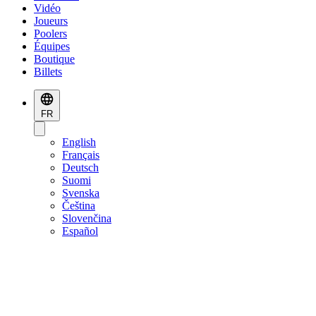
Vidéo
Joueurs
Poolers
Équipes
Boutique
Billets
FR
English
Français
Deutsch
Suomi
Svenska
Čeština
Slovenčina
Español