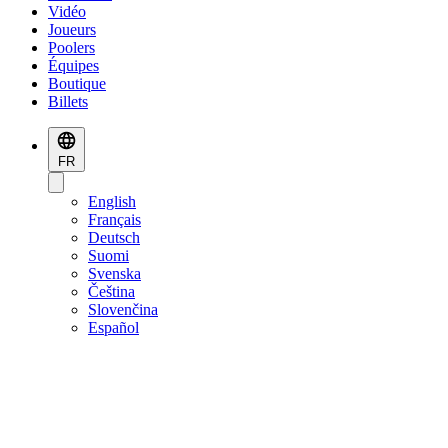
Vidéo
Joueurs
Poolers
Équipes
Boutique
Billets
FR
English
Français
Deutsch
Suomi
Svenska
Čeština
Slovenčina
Español