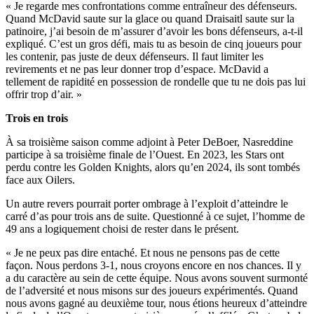
« Je regarde mes confrontations comme entraîneur des défenseurs.
Quand McDavid saute sur la glace ou quand Draisaitl saute sur la
patinoire, j’ai besoin de m’assurer d’avoir les bons défenseurs, a-t-il
expliqué. C’est un gros défi, mais tu as besoin de cinq joueurs pour
les contenir, pas juste de deux défenseurs. Il faut limiter les
revirements et ne pas leur donner trop d’espace. McDavid a
tellement de rapidité en possession de rondelle que tu ne dois pas lui
offrir trop d’air. »
Trois en trois
À sa troisième saison comme adjoint à Peter DeBoer, Nasreddine
participe à sa troisième finale de l’Ouest. En 2023, les Stars ont
perdu contre les Golden Knights, alors qu’en 2024, ils sont tombés
face aux Oilers.
Un autre revers pourrait porter ombrage à l’exploit d’atteindre le
carré d’as pour trois ans de suite. Questionné à ce sujet, l’homme de
49 ans a logiquement choisi de rester dans le présent.
« Je ne peux pas dire entaché. Et nous ne pensons pas de cette
façon. Nous perdons 3-1, nous croyons encore en nos chances. Il y
a du caractère au sein de cette équipe. Nous avons souvent surmonté
de l’adversité et nous misons sur des joueurs expérimentés. Quand
nous avons gagné au deuxième tour, nous étions heureux d’atteindre