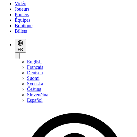
Vidéo
Joueurs
Poolers
Équipes
Boutique
Billets
FR
English
Français
Deutsch
Suomi
Svenska
Čeština
Slovenčina
Español