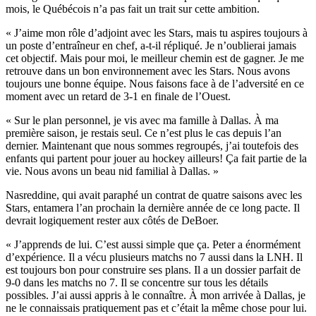
mois, le Québécois n’a pas fait un trait sur cette ambition.
« J’aime mon rôle d’adjoint avec les Stars, mais tu aspires toujours à
un poste d’entraîneur en chef, a-t-il répliqué. Je n’oublierai jamais
cet objectif. Mais pour moi, le meilleur chemin est de gagner. Je me
retrouve dans un bon environnement avec les Stars. Nous avons
toujours une bonne équipe. Nous faisons face à de l’adversité en ce
moment avec un retard de 3-1 en finale de l’Ouest.
« Sur le plan personnel, je vis avec ma famille à Dallas. À ma
première saison, je restais seul. Ce n’est plus le cas depuis l’an
dernier. Maintenant que nous sommes regroupés, j’ai toutefois des
enfants qui partent pour jouer au hockey ailleurs! Ça fait partie de la
vie. Nous avons un beau nid familial à Dallas. »
Nasreddine, qui avait paraphé un contrat de quatre saisons avec les
Stars, entamera l’an prochain la dernière année de ce long pacte. Il
devrait logiquement rester aux côtés de DeBoer.
« J’apprends de lui. C’est aussi simple que ça. Peter a énormément
d’expérience. Il a vécu plusieurs matchs no 7 aussi dans la LNH. Il
est toujours bon pour construire ses plans. Il a un dossier parfait de
9-0 dans les matchs no 7. Il se concentre sur tous les détails
possibles. J’ai aussi appris à le connaître. À mon arrivée à Dallas, je
ne le connaissais pratiquement pas et c’était la même chose pour lui.