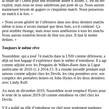
la finale de l’Ouest pour une troisième année d’affilée. C’est un bel
exploit, mais nous ne nous satisferons pas juste de ça. Nous aurons
maintenant besoin de gagner ce cinquième match. Nous penserons
un match à la fois. »
« Nous avons généré de l’offensive dans nos deux derniers matchs
même si nous n’avons marqué que deux buts, a-t-il continué. Ça
peut sembler étrange, mais nous nous améliorons à tous les matchs.
Nous aurons toutefois besoin de finir nos jeux. Il faut là mettre
dedans. »
Toujours le même rêve
Nasreddine, qui a joué 74 matchs dans la LNH comme défenseur, a
déjà un bon bagage d’expérience dans le métier d’entraîneur. Il a agi
comme adjoint avec les Penguins de Wilkes-Barre dans la Ligue
américaine de 2010-11 à 2014-15. Il a ensuite travaillé pendant sept
saisons comme adjoint chez les Devils, les cinq premières avec son
complice des premières heures en John Hynes et les deux dernières
avec Lindy Ruff.
Au mois de décembre 2019, Nasreddine avait remplacé Hynes pour
le reste de la saison 2019-20 comme entraîneur en chef chez les
Devils.
S’il a goûté au rôle d’entraîneur en chef pour seulement quelques