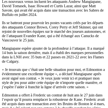
Les nouveaux venus incluent les attaquants Andrew Mangiapane,
David Tomasek, Isaac Howard et Curtis Lazar, ainsi que Matt
Savoie, qui avait été acquis dans une transaction avec les Sabres de
Buffalo en juillet 2024.
Ils se battront pour pourvoir les postes vacants créés par les départs
des attaquants Connor Brown, Corey Perry et Jeff Skinner, qui ont
rejoint de nouvelles équipes sur le marché des joueurs autonomes, et
de l’attaquant Evander Kane, qui a été échangé aux Canucks de
Vancouver le 25 juin.
Mangiapane espère ajouter de la profondeur à l’attaque. Il a marqué
14 buts la saison dernière, mais il a établi des marques personnelles
dans la LNH avec 35 buts et 22 passes en 2021-22 avec les Flames
de Calgary.
« Je trouvais que c’était une belle situation pour moi, et Edmonton a
évidemment une excellente équipe », a déclaré Mangiapane après
avoir signé son contrat. « Je veux juste venir ici et pratiquer mon
style de jeu pour aider cette équipe de n'importe quelle manière, et
j’espère l’aider à franchir la ligne d’arrivée cette saison. »
Edmonton a offert à Frederic un contrat de huit ans le 27 juin dans
l’espoir qu’il pourra remplacer la robustesse de Kane. Frederic avait
été acquis dans une transaction avec les Bruins de Boston le 4 mars,