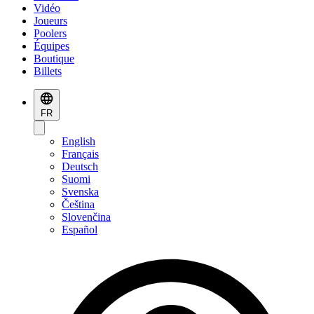
Vidéo
Joueurs
Poolers
Équipes
Boutique
Billets
FR
English
Français
Deutsch
Suomi
Svenska
Čeština
Slovenčina
Español