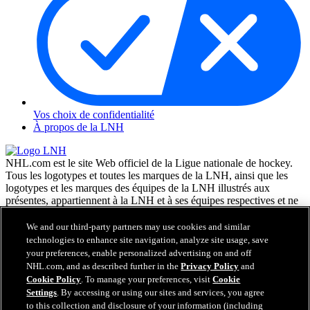
Vos choix de confidentialité
À propos de la LNH
NHL.com est le site Web officiel de la Ligue nationale de hockey.
Tous les logotypes et toutes les marques de la LNH, ainsi que les
logotypes et les marques des équipes de la LNH illustrés aux
présentes, appartiennent à la LNH et à ses équipes respectives et ne
peuvent être reproduits sans le consentement préalable écrit de NHL
Enterprises, L.P. © LNH 2026. Tous droits réservés. Tous les
We and our third-party partners may use cookies and similar
chandails d'équipe de la LNH personnalisés avec les noms des
technologies to enhance site navigation, analyze site usage, save
joueurs de la LNH et leurs numéros sont officiellement sous license
your preferences, enable personalized advertising on and off
de la LNH et de l'AJLNH. Le mot servant de marque Zamboni et la
NHL.com, and as described further in the
Privacy Policy
and
configuration de la surfaceuse Zamboni sont des marques de
Cookie Policy
. To manage your preferences, visit
Cookie
commerce déposées de Frank J. Zamboni & Co., Inc. © Frank J.
Settings
. By accessing or using our sites and services, you agree
Zamboni & Co., Inc. 2026. Tous droits réservés. Toute autre marque
to this collection and disclosure of your information (including