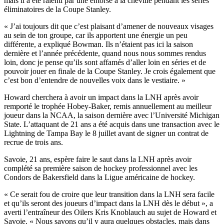
mais il a été ralenti par une entorse à la cheville pendant les séries
éliminatoires de la Coupe Stanley.
« J’ai toujours dit que c’est plaisant d’amener de nouveaux visages
au sein de ton groupe, car ils apportent une énergie un peu
différente, a expliqué Bowman. Ils n’étaient pas ici la saison
dernière et l’année précédente, quand nous nous sommes rendus
loin, donc je pense qu’ils sont affamés d’aller loin en séries et de
pouvoir jouer en finale de la Coupe Stanley. Je crois également que
c’est bon d’entendre de nouvelles voix dans le vestiaire. »
Howard cherchera à avoir un impact dans la LNH après avoir
remporté le trophée Hobey-Baker, remis annuellement au meilleur
joueur dans la NCAA, la saison dernière avec l’Université Michigan
State. L’attaquant de 21 ans a été acquis dans une transaction avec le
Lightning de Tampa Bay le 8 juillet avant de signer un contrat de
recrue de trois ans.
Savoie, 21 ans, espère faire le saut dans la LNH après avoir
complété sa première saison de hockey professionnel avec les
Condors de Bakersfield dans la Ligue américaine de hockey.
« Ce serait fou de croire que leur transition dans la LNH sera facile
et qu’ils seront des joueurs d’impact dans la LNH dès le début », a
averti l’entraîneur des Oilers Kris Knoblauch au sujet de Howard et
Savoie. « Nous savons qu’il y aura quelques obstacles, mais dans