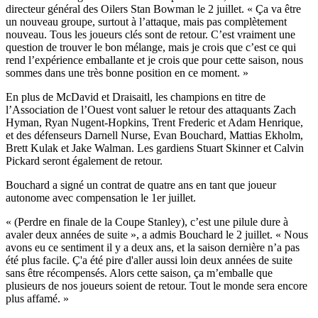
directeur général des Oilers Stan Bowman le 2 juillet. « Ça va être
un nouveau groupe, surtout à l’attaque, mais pas complètement
nouveau. Tous les joueurs clés sont de retour. C’est vraiment une
question de trouver le bon mélange, mais je crois que c’est ce qui
rend l’expérience emballante et je crois que pour cette saison, nous
sommes dans une très bonne position en ce moment. »
En plus de McDavid et Draisaitl, les champions en titre de
l’Association de l’Ouest vont saluer le retour des attaquants Zach
Hyman, Ryan Nugent-Hopkins, Trent Frederic et Adam Henrique,
et des défenseurs Darnell Nurse, Evan Bouchard, Mattias Ekholm,
Brett Kulak et Jake Walman. Les gardiens Stuart Skinner et Calvin
Pickard seront également de retour.
Bouchard a signé un contrat de quatre ans en tant que joueur
autonome avec compensation le 1er juillet.
« (Perdre en finale de la Coupe Stanley), c’est une pilule dure à
avaler deux années de suite », a admis Bouchard le 2 juillet. « Nous
avons eu ce sentiment il y a deux ans, et la saison dernière n’a pas
été plus facile. Ç'a été pire d'aller aussi loin deux années de suite
sans être récompensés. Alors cette saison, ça m’emballe que
plusieurs de nos joueurs soient de retour. Tout le monde sera encore
plus affamé. »