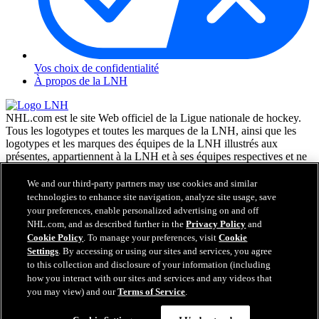
Vos choix de confidentialité
À propos de la LNH
NHL.com est le site Web officiel de la Ligue nationale de hockey.
Tous les logotypes et toutes les marques de la LNH, ainsi que les
logotypes et les marques des équipes de la LNH illustrés aux
présentes, appartiennent à la LNH et à ses équipes respectives et ne
peuvent être reproduits sans le consentement préalable écrit de NHL
Enterprises, L.P. © LNH 2026. Tous droits réservés. Tous les
We and our third-party partners may use cookies and similar
chandails d'équipe de la LNH personnalisés avec les noms des
technologies to enhance site navigation, analyze site usage, save
joueurs de la LNH et leurs numéros sont officiellement sous license
your preferences, enable personalized advertising on and off
de la LNH et de l'AJLNH. Le mot servant de marque Zamboni et la
NHL.com, and as described further in the
Privacy Policy
and
configuration de la surfaceuse Zamboni sont des marques de
Cookie Policy
. To manage your preferences, visit
Cookie
commerce déposées de Frank J. Zamboni & Co., Inc. © Frank J.
Settings
. By accessing or using our sites and services, you agree
Zamboni & Co., Inc. 2026. Tous droits réservés. Toute autre marque
to this collection and disclosure of your information (including
déposée ou tout droit d'auteur d'une tierce partie sont la propriété de
how you interact with our sites and services and any videos that
leurs auteurs respectifs. Tous droits réservés.
you may view) and our
Terms of Service
.