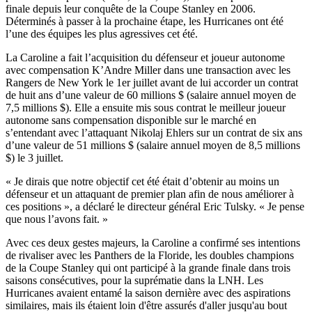
finale depuis leur conquête de la Coupe Stanley en 2006.
Déterminés à passer à la prochaine étape, les Hurricanes ont été
l’une des équipes les plus agressives cet été.
La Caroline a fait l’acquisition du défenseur et joueur autonome
avec compensation K’Andre Miller dans une transaction avec les
Rangers de New York le 1er juillet avant de lui accorder un contrat
de huit ans d’une valeur de 60 millions $ (salaire annuel moyen de
7,5 millions $). Elle a ensuite mis sous contrat le meilleur joueur
autonome sans compensation disponible sur le marché en
s’entendant avec l’attaquant Nikolaj Ehlers sur un contrat de six ans
d’une valeur de 51 millions $ (salaire annuel moyen de 8,5 millions
$) le 3 juillet.
« Je dirais que notre objectif cet été était d’obtenir au moins un
défenseur et un attaquant de premier plan afin de nous améliorer à
ces positions », a déclaré le directeur général Eric Tulsky. « Je pense
que nous l’avons fait. »
Avec ces deux gestes majeurs, la Caroline a confirmé ses intentions
de rivaliser avec les Panthers de la Floride, les doubles champions
de la Coupe Stanley qui ont participé à la grande finale dans trois
saisons consécutives, pour la suprématie dans la LNH. Les
Hurricanes avaient entamé la saison dernière avec des aspirations
similaires, mais ils étaient loin d'être assurés d'aller jusqu'au bout