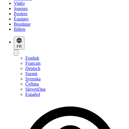
Vidéo
Joueurs
Poolers
Équipes
Boutique
Billets
FR
English
Français
Deutsch
Suomi
Svenska
Čeština
Slovenčina
Español