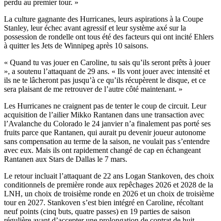
perdu au premier tour. »
La culture gagnante des Hurricanes, leurs aspirations à la Coupe
Stanley, leur échec avant agressif et leur système axé sur la
possession de rondelle ont tous été des facteurs qui ont incité Ehlers
à quitter les Jets de Winnipeg après 10 saisons.
« Quand tu vas jouer en Caroline, tu sais qu’ils seront prêts à jouer
», a soutenu l’attaquant de 29 ans. « Ils vont jouer avec intensité et
ils ne te lâcheront pas jusqu’à ce qu’ils récupèrent le disque, et ce
sera plaisant de me retrouver de l’autre côté maintenant. »
Les Hurricanes ne craignent pas de tenter le coup de circuit. Leur
acquisition de l’ailier Mikko Rantanen dans une transaction avec
l’Avalanche du Colorado le 24 janvier n’a finalement pas porté ses
fruits parce que Rantanen, qui aurait pu devenir joueur autonome
sans compensation au terme de la saison, ne voulait pas s’entendre
avec eux. Mais ils ont rapidement changé de cap en échangeant
Rantanen aux Stars de Dallas le 7 mars.
Le retour incluait l’attaquant de 22 ans Logan Stankoven, des choix
conditionnels de première ronde aux repêchages 2026 et 2028 de la
LNH, un choix de troisième ronde en 2026 et un choix de troisième
tour en 2027. Stankoven s’est bien intégré en Caroline, récoltant
neuf points (cinq buts, quatre passes) en 19 parties de saison
régulière avant d’accepter une prolongation de contrat de huit