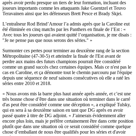
après avoir perdu presque un tiers de leur formation, incluant des
joueurs importants comme les attaquants Jake Guentzel et Teuvo
Teravainen ainsi que les défenseurs Brett Pesce et Brady Skjei.
L’entraîneur Rod Brind’Amour l’a admis après que la Caroline eut
été éliminée en cinq matchs par les Panthers en finale de l’Est : «
Avec tous les joueurs qui avaient quitté l’organisation, je me disais :
"Je ne pense pas que nous serons des séries." »
Surmonter ces pertes pour terminer au deuxième rang de la section
Métropolitaine (47-30-5) et atteindre la finale de l'Est avant de
perdre aux mains des futurs champions pourrait être considéré
comme un grand succès chez certaines équipes. Mais ce n'est pas le
cas en Caroline, et ça démontre tout le chemin parcouru par l'équipe
depuis une séquence de neuf saisons consécutives où elle a raté les
séries entre 2010 et 2018.
« Nous avons mis la barre plus haut année après année, et c’est une
très bonne chose d’être dans une situation où terminer dans le carré
d'as peut être considéré comme une déception », a expliqué Tulsky,
qui en sera à sa deuxième saison en tant que DG après en avoir
passé quatre à titre de DG adjoint. « J’aimerais évidemment aller
encore plus loin, mais je préfère certainement être dans cette position
plutôt que dans une situation où ce serait considéré comme quelque
chose d’emballant de nous être qualifiés pour les séries et d'avoir