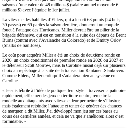
saisons d’une valeur de 48 millions $ (salaire annuel moyen de 6
millions $) avec l’équipe le 1er juillet.
La vitesse et les habilités d’Ehlers, qui a inscrit 63 points (24 buts,
39 passes) en 69 parties la saison dernière, donneront un coup de
fouet à l’attaque des Hurricanes. Miller devrait être un pilier de la
brigade défensive, qui est en transition à la suite des départs de Brent
Burns (contrat avec l’Avalanche du Colorado) et de Dmitry Orlov
(Sharks de San Jose).
Le coût pour acquérir Miller a été un choix de deuxième ronde en
2026, un choix conditionnel de première ronde en 2026 ou 2027 et
le défenseur Scott Morrow, mais la Caroline misait déjà sur plusieurs
choix au repêchage à la suite de la transaction Rantanen-Stankoven.
Comme Ehlers, Miller croit qu’il s’adaptera bien au système en
Caroline.
« Je suis fébrile à l’idée de pratiquer leur style – traverser la patinoire
rapidement, effectuer des jeux en territoire neutre, remettre la
rondelle aux attaquants avec vitesse et leur permettre de s’illustrer,
mais également rejoindre l’attaque et tenter de générer des chances
de marquer, a dit Miller. J’ai développé mon jeu sur ces bases au
cours des dernières années, et cela ne va que s’améliorer, alors c’est
formidable. »