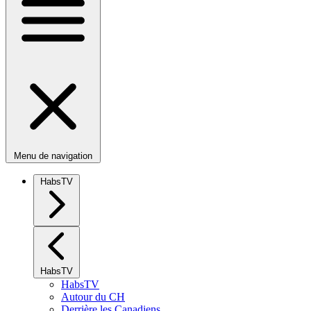
Menu de navigation
HabsTV
HabsTV
HabsTV
Autour du CH
Derrière les Canadiens