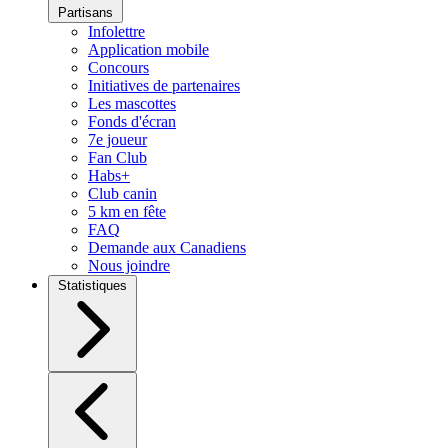
Partisans
Infolettre
Application mobile
Concours
Initiatives de partenaires
Les mascottes
Fonds d'écran
7e joueur
Fan Club
Habs+
Club canin
5 km en fête
FAQ
Demande aux Canadiens
Nous joindre
Statistiques