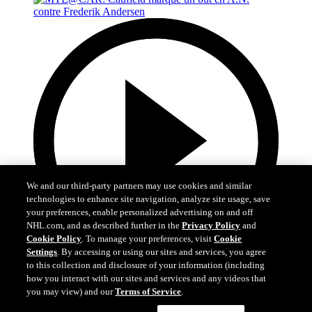
We and our third-party partners may use cookies and similar
technologies to enhance site navigation, analyze site usage, save
your preferences, enable personalized advertising on and off
NHL.com, and as described further in the
Privacy Policy
and
Cookie Policy
. To manage your preferences, visit
Cookie
Settings
. By accessing or using our sites and services, you agree
to this collection and disclosure of your information (including
how you interact with our sites and services and any videos that
you may view) and our
Terms of Service
.
0:48
Cookie Settings
I Understand
MTL@CAR: Caufield marque un but en A.N.