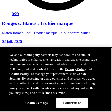
0:29
Rouges c. Blancs : Trottier marque
Match intraéquipe : Trottier marque un but contre Miller
02 juil. 2026
We and our third-party partners may use cookies and similar
technologies to enhance site navigation, analyze site usage, save
your preferences, enable personalized advertising on and off
NHL.com, and as described further in the
Privacy Policy
and
Cookie Policy
. To manage your preferences, visit
Cookie
Settings
. By accessing or using our sites and services, you agree
to this collection and disclosure of your information (including
how you interact with our sites and services and any videos that
you may view) and our
Terms of Service
.
Cookie Settings
I Understand