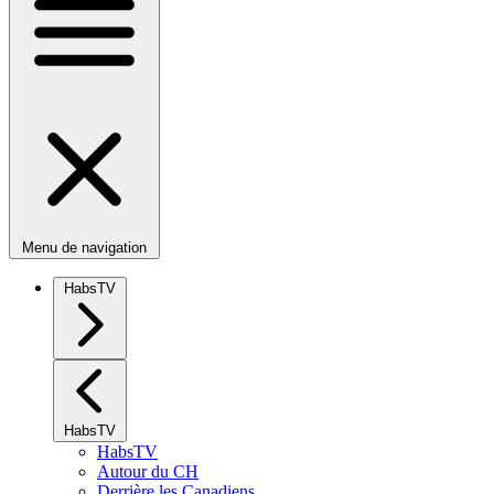
Menu de navigation
HabsTV
HabsTV
HabsTV
Autour du CH
Derrière les Canadiens