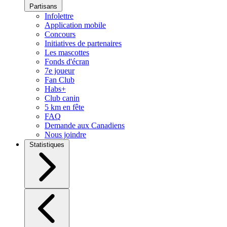
Partisans
Infolettre
Application mobile
Concours
Initiatives de partenaires
Les mascottes
Fonds d'écran
7e joueur
Fan Club
Habs+
Club canin
5 km en fête
FAQ
Demande aux Canadiens
Nous joindre
Statistiques