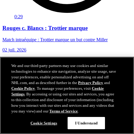
0:29
Rouges c. Blancs : Trottier marque
Match intraéquipe : Trottier marque un but contre Miller
02 juil. 2026
We and our third-party partners may use cookies and similar
technologies to enhance site navigation, analyze site usage, save
your preferences, enable personalized advertising on and off
NHL.com, and as described further in the
Privacy Policy
and
Cookie Policy
. To manage your preferences, visit
Cookie
Settings
. By accessing or using our sites and services, you agree
to this collection and disclosure of your information (including
how you interact with our sites and services and any videos that
you may view) and our
Terms of Service
.
Cookie Settings
I Understand