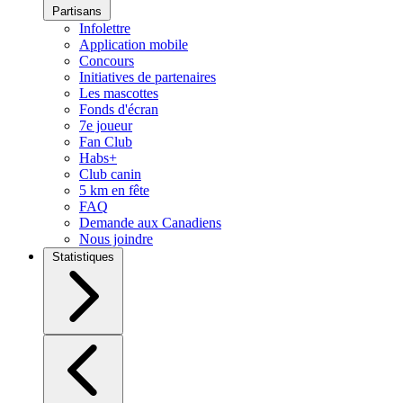
Partisans
Infolettre
Application mobile
Concours
Initiatives de partenaires
Les mascottes
Fonds d'écran
7e joueur
Fan Club
Habs+
Club canin
5 km en fête
FAQ
Demande aux Canadiens
Nous joindre
Statistiques