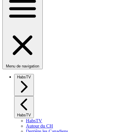
Menu de navigation
HabsTV
HabsTV
HabsTV
Autour du CH
Derrière les Canadiens