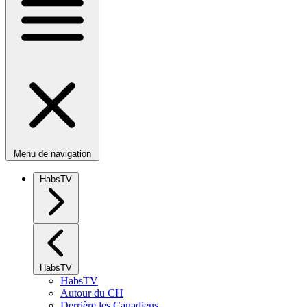
Menu de navigation
HabsTV
HabsTV
HabsTV
Autour du CH
Derrière les Canadiens