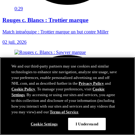
0:29
Rouges c. Blancs : Trottier marque
Match intraéquipe : Trottier marque un but contre Miller
02 juil. 2026
We and our third-party partners may use cookies and similar
technologies to enhance site navigation, analyze site usage, save
your preferences, enable personalized advertising on and off
NHL.com, and as described further in the
Privacy Policy
and
Cookie Policy
. To manage your preferences, visit
Cookie
Settings
. By accessing or using our sites and services, you agree
to this collection and disclosure of your information (including
how you interact with our sites and services and any videos that
you may view) and our
Terms of Service
.
Cookie Settings
I Understand