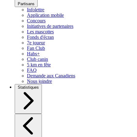
Partisans
Infolettre
Application mobile
Concours
Initiatives de partenaires
Les mascottes
Fonds d'écran
7e joueur
Fan Club
Habs+
Club canin
5 km en fête
FAQ
Demande aux Canadiens
Nous joindre
Statistiques