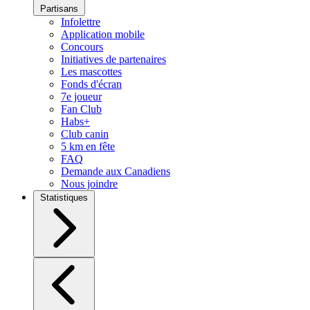
Partisans
Infolettre
Application mobile
Concours
Initiatives de partenaires
Les mascottes
Fonds d'écran
7e joueur
Fan Club
Habs+
Club canin
5 km en fête
FAQ
Demande aux Canadiens
Nous joindre
Statistiques