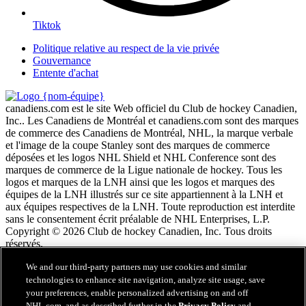
Tiktok
Politique relative au respect de la vie privée
Gouvernance
Entente d'achat
canadiens.com est le site Web officiel du Club de hockey Canadien,
Inc.. Les Canadiens de Montréal et canadiens.com sont des marques
de commerce des Canadiens de Montréal, NHL, la marque verbale
et l'image de la coupe Stanley sont des marques de commerce
déposées et les logos NHL Shield et NHL Conference sont des
marques de commerce de la Ligue nationale de hockey. Tous les
logos et marques de la LNH ainsi que les logos et marques des
équipes de la LNH illustrés sur ce site appartiennent à la LNH et
aux équipes respectives de la LNH. Toute reproduction est interdite
sans le consentement écrit préalable de NHL Enterprises, L.P.
Copyright © 2026 Club de hockey Canadien, Inc. Tous droits
réservés.
We and our third-party partners may use cookies and similar
Conditions d'utilisation de LNH.com
technologies to enhance site navigation, analyze site usage, save
Politique en matière de protection des renseignements
your preferences, enable personalized advertising on and off
personnels
NHL.com, and as described further in the
Privacy Policy
and