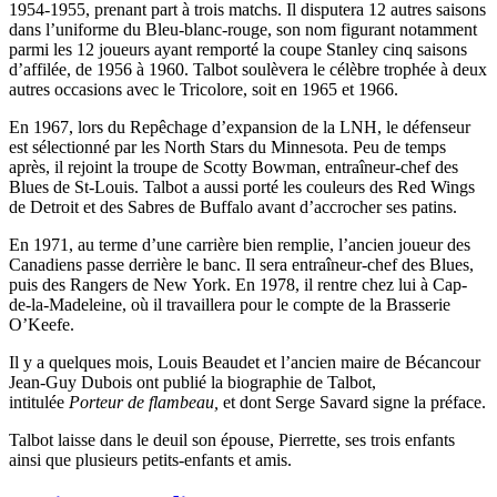
1954-1955, prenant part à trois matchs. Il disputera 12 autres saisons
dans l’uniforme du Bleu-blanc-rouge, son nom figurant notamment
parmi les 12 joueurs ayant remporté la coupe Stanley cinq saisons
d’affilée, de 1956 à 1960. Talbot soulèvera le célèbre trophée à deux
autres occasions avec le Tricolore, soit en 1965 et 1966.
En 1967, lors du Repêchage d’expansion de la LNH, le défenseur
est sélectionné par les North Stars du Minnesota. Peu de temps
après, il rejoint la troupe de Scotty Bowman, entraîneur-chef des
Blues de St-Louis. Talbot a aussi porté les couleurs des Red Wings
de Detroit et des Sabres de Buffalo avant d’accrocher ses patins.
En 1971, au terme d’une carrière bien remplie, l’ancien joueur des
Canadiens passe derrière le banc. Il sera entraîneur-chef des Blues,
puis des Rangers de New York. En 1978, il rentre chez lui à Cap-
de-la-Madeleine, où il travaillera pour le compte de la Brasserie
O’Keefe.
Il y a quelques mois, Louis Beaudet et l’ancien maire de Bécancour
Jean-Guy Dubois ont publié la biographie de Talbot,
intitulée
Porteur de flambeau
,
et dont Serge Savard signe la préface.
Talbot laisse dans le deuil son épouse, Pierrette, ses trois enfants
ainsi que plusieurs petits-enfants et amis.