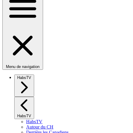
Menu de navigation
HabsTV
HabsTV
HabsTV
Autour du CH
Derrière les Canadiens