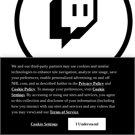
We and our third-party partners may use cookies and similar
technologies to enhance site navigation, analyze site usage, save
your preferences, enable personalized advertising on and off
NHL.com, and as described further in the
Privacy Policy
and
Twitch
Cookie Policy
. To manage your preferences, visit
Cookie
Settings
. By accessing or using our sites and services, you agree
to this collection and disclosure of your information (including
how you interact with our sites and services and any videos that
you may view) and our
Terms of Service
.
Cookie Settings
I Understand