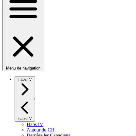
Menu de navigation
HabsTV
HabsTV
HabsTV
Autour du CH
Derrière les Canadiens