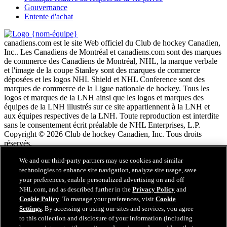
Gouvernance
Entente d'achat
canadiens.com est le site Web officiel du Club de hockey Canadien,
Inc.. Les Canadiens de Montréal et canadiens.com sont des marques
de commerce des Canadiens de Montréal, NHL, la marque verbale
et l'image de la coupe Stanley sont des marques de commerce
déposées et les logos NHL Shield et NHL Conference sont des
marques de commerce de la Ligue nationale de hockey. Tous les
logos et marques de la LNH ainsi que les logos et marques des
équipes de la LNH illustrés sur ce site appartiennent à la LNH et
aux équipes respectives de la LNH. Toute reproduction est interdite
sans le consentement écrit préalable de NHL Enterprises, L.P.
Copyright © 2026 Club de hockey Canadien, Inc. Tous droits
réservés.
We and our third-party partners may use cookies and similar
Conditions d'utilisation de LNH.com
technologies to enhance site navigation, analyze site usage, save
Politique en matière de protection des renseignements
your preferences, enable personalized advertising on and off
personnels
NHL.com, and as described further in the
Privacy Policy
and
Politique en Matière de Témoins de Connexion
Cookie Policy
. To manage your preferences, visit
Cookie
Paramètres des témoins
Settings
. By accessing or using our sites and services, you agree
Politique de droits d'auteur
to this collection and disclosure of your information (including
Emploi