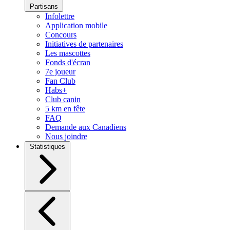
Partisans
Infolettre
Application mobile
Concours
Initiatives de partenaires
Les mascottes
Fonds d'écran
7e joueur
Fan Club
Habs+
Club canin
5 km en fête
FAQ
Demande aux Canadiens
Nous joindre
Statistiques