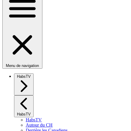
Menu de navigation
HabsTV
HabsTV
HabsTV
Autour du CH
Derrière les Canadiens