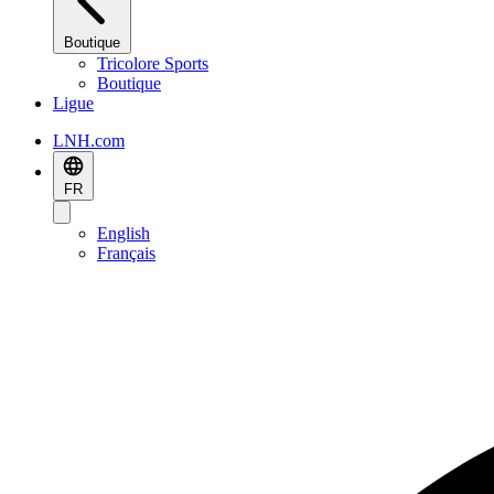
Boutique
Tricolore Sports
Boutique
Ligue
LNH.com
FR
English
Français