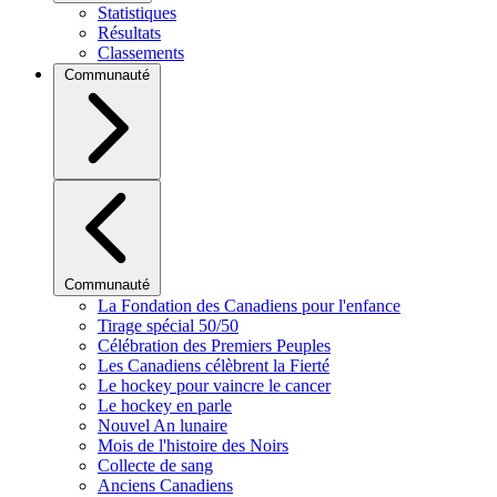
Statistiques
Résultats
Classements
Communauté
Communauté
La Fondation des Canadiens pour l'enfance
Tirage spécial 50/50
Célébration des Premiers Peuples
Les Canadiens célèbrent la Fierté
Le hockey pour vaincre le cancer
Le hockey en parle
Nouvel An lunaire
Mois de l'histoire des Noirs
Collecte de sang
Anciens Canadiens