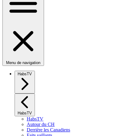
Menu de navigation
HabsTV
HabsTV
HabsTV
Autour du CH
Derrière les Canadiens
Faits saillants