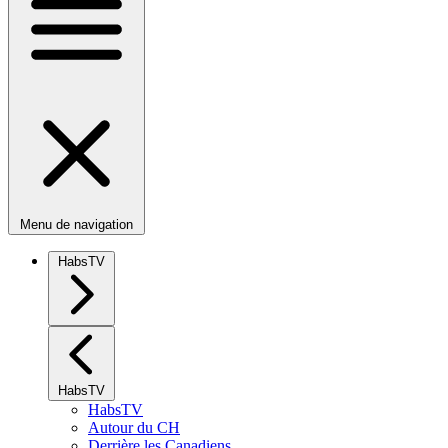
Menu de navigation
HabsTV
HabsTV
HabsTV
Autour du CH
Derrière les Canadiens