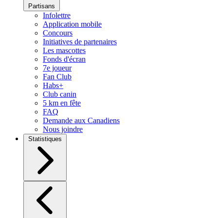
Partisans
Infolettre
Application mobile
Concours
Initiatives de partenaires
Les mascottes
Fonds d'écran
7e joueur
Fan Club
Habs+
Club canin
5 km en fête
FAQ
Demande aux Canadiens
Nous joindre
Statistiques