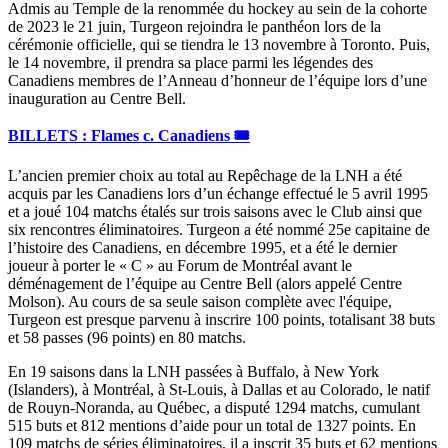
Admis au Temple de la renommée du hockey au sein de la cohorte
de 2023 le 21 juin, Turgeon rejoindra le panthéon lors de la
cérémonie officielle, qui se tiendra le 13 novembre à Toronto. Puis,
le 14 novembre, il prendra sa place parmi les légendes des
Canadiens membres de l’Anneau d’honneur de l’équipe lors d’une
inauguration au Centre Bell.
BILLETS : Flames c. Canadiens 🎟️
L’ancien premier choix au total au Repêchage de la LNH a été
acquis par les Canadiens lors d’un échange effectué le 5 avril 1995
et a joué 104 matchs étalés sur trois saisons avec le Club ainsi que
six rencontres éliminatoires. Turgeon a été nommé 25e capitaine de
l’histoire des Canadiens, en décembre 1995, et a été le dernier
joueur à porter le « C » au Forum de Montréal avant le
déménagement de l’équipe au Centre Bell (alors appelé Centre
Molson). Au cours de sa seule saison complète avec l'équipe,
Turgeon est presque parvenu à inscrire 100 points, totalisant 38 buts
et 58 passes (96 points) en 80 matchs.
En 19 saisons dans la LNH passées à Buffalo, à New York
(Islanders), à Montréal, à St-Louis, à Dallas et au Colorado, le natif
de Rouyn-Noranda, au Québec, a disputé 1294 matchs, cumulant
515 buts et 812 mentions d’aide pour un total de 1327 points. En
109 matchs de séries éliminatoires, il a inscrit 35 buts et 62 mentions