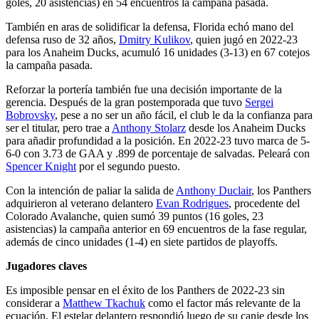
goles, 20 asistencias) en 54 encuentros la campaña pasada.
También en aras de solidificar la defensa, Florida echó mano del
defensa ruso de 32 años,
Dmitry Kulikov
, quien jugó en 2022-23
para los Anaheim Ducks, acumuló 16 unidades (3-13) en 67 cotejos
la campaña pasada.
Reforzar la portería también fue una decisión importante de la
gerencia. Después de la gran postemporada que tuvo
Sergei
Bobrovsky
, pese a no ser un año fácil, el club le da la confianza para
ser el titular, pero trae a
Anthony Stolarz
desde los Anaheim Ducks
para añadir profundidad a la posición. En 2022-23 tuvo marca de 5-
6-0 con 3.73 de GAA y .899 de porcentaje de salvadas. Peleará con
Spencer Knight
por el segundo puesto.
Con la intención de paliar la salida de
Anthony Duclair
, los Panthers
adquirieron al veterano delantero
Evan Rodrigues
, procedente del
Colorado Avalanche, quien sumó 39 puntos (16 goles, 23
asistencias) la campaña anterior en 69 encuentros de la fase regular,
además de cinco unidades (1-4) en siete partidos de playoffs.
Jugadores claves
Es imposible pensar en el éxito de los Panthers de 2022-23 sin
considerar a
Matthew Tkachuk
como el factor más relevante de la
ecuación. El estelar delantero respondió luego de su canje desde los