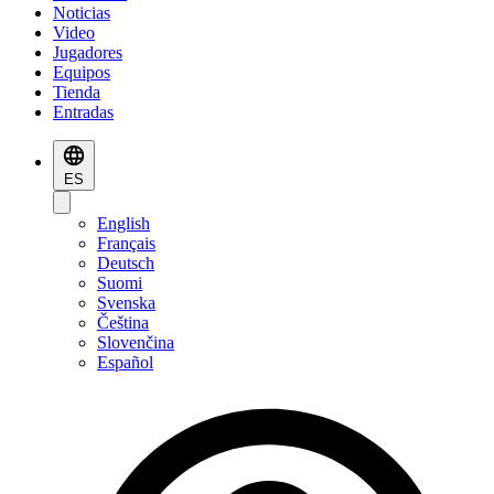
Noticias
Video
Jugadores
Equipos
Tienda
Entradas
ES
English
Français
Deutsch
Suomi
Svenska
Čeština
Slovenčina
Español