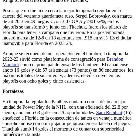
Knights, lo cual no borra el año de Tkachuk.
Pese a que no fue ni de cerca la mejor temporada regular en la
carrera del veterano guardameta ruso, Sergei Bobrovsky, con marca
de 24-20-3 en 49 juegos y con 3.07 GAA y .901 sv%, en los
playoffs se transformó y junto con Tkachuk, fueron los pilares de
Florida para tener la campaña que tuvieron. En la postemporada,
mostró marca de 12-6 en 18 aperturas con .915 en sv%. Es el titular
inamovible para Florida en 2023-24.
Aunque se recupera de una operación en el hombro, la temporada
2022-23 sirvió como plataforma de consagración para
Brandon
Montour
como el principal defensa de los Panthers. El canadiense
anotó 16 goles y dio 57 asistencias (73 puntos) en 80 encuentros, los
máximos totales de su carrera y, además, elevó su nivel en los
playoffs con ocho goles y cinco asistencias.
Fortalezas
En temporada regular los Panthers contaron con la décima mejor
unidad de Power Play de la NHL, con una eficiencia del 22.8 por
ciento, anotando 63 goles en 276 oportunidades.
Sam Reinhart
(16)
encabezó a Florida en la consecución de tantos en ventaja numérica,
consolidándose como un jugador peligroso en esa faceta del juego.
Tkachuk sumó 14 goles al momento de contar con superioridad
numérica en la pista.