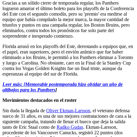
Gracias a un sólido cierre de temporada regular, los Panthers
lograron amarrar el último boleto para los playoffs de la Conferencia
del Este con el segundo comodín, pero su 'premio' era medirse al
equipo que había compilado la mejor marca, la mayor cantidad de
triunfos y puntos en una campaña regular, los Boston Bruins, pero
eliminarlos, contra todos los pronósticos fue solo parte del
sorprendente e inesperado comienzo.
Florida arrasó en los playoffs del Este, derrotando a equipos que, en
el papel, eran superiores, pero el envión anímico que fue haber
eliminado a los Bruins, le permitió a los Panthers eliminar a Toronto
y luego a Carolina. No obstante, caer en la Final de la Stanley Cup
contra los Vegas Golden Knights fue un final triste, aunque da
esperanzas al equipo del sur de Florida.
Leer más: [Memorable postemporada hizo olvidar un año de
altibajos para los Panthers
]
Movimientos destacados en el roster
Sin duda la llegada de
Oliver Ekman-Larsson
, el veterano defensa
sueco de 31 años, es una de sus mejores contrataciones de cara a la
siguiente campaña, tratando de llenar el hueco que deja la salida
tanto de Eric Staal como de
Radko Gudas
. Ekman-Larsson,
procedente de los Vancouver Canucks, registró 22 puntos (dos